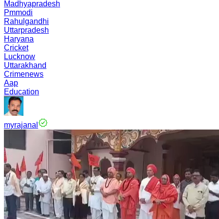
Madhyapradesh
Pmmodi
Rahulgandhi
Uttarpradesh
Haryana
Cricket
Lucknow
Uttarakhand
Crimenews
Aap
Education
myrajanal