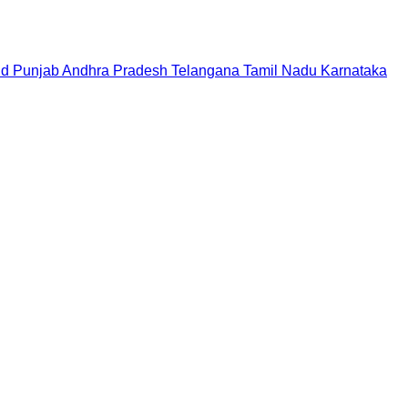
nd
Punjab
Andhra Pradesh
Telangana
Tamil Nadu
Karnataka