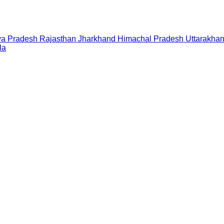
a Pradesh
Rajasthan
Jharkhand
Himachal Pradesh
Uttarakha
la