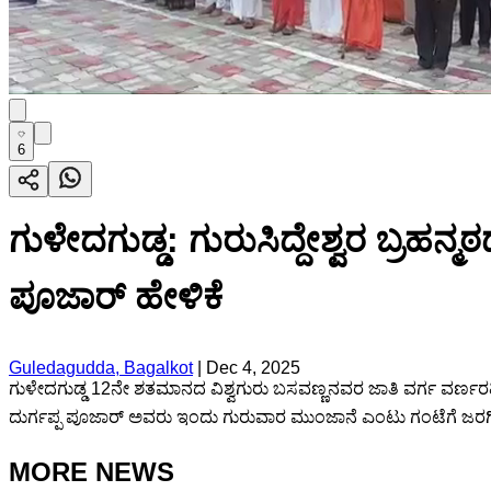
6
ಗುಳೇದಗುಡ್ಡ: ಗುರುಸಿದ್ದೇಶ್ವರ ಬ್ರಹ
ಪೂಜಾರ್ ಹೇಳಿಕೆ
Guledagudda, Bagalkot
|
Dec 4, 2025
ಗುಳೇದಗುಡ್ಡ 12ನೇ ಶತಮಾನದ ವಿಶ್ವಗುರು ಬಸವಣ್ಣನವರ ಜಾತಿ ವರ್ಗ ವರ್ಣರಹಿ
ದುರ್ಗಪ್ಪ ಪೂಜಾರ್ ಅವರು ಇಂದು ಗುರುವಾರ ಮುಂಜಾನೆ ಎಂಟು ಗಂಟೆಗೆ ಜರಗಿ
MORE NEWS