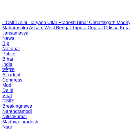
HOME
Delhi
Haryana
Uttar Pradesh
Bihar
Chhattisgarh
Madhy
Maharashtra
Assam
West Bengal
Tripura
Gujarat
Odisha
Kera
Jansamasya
News
Bjp
National
Police
Bihar
India
कांग्रेस
Accident
Congress
Modi
Delhi
Viral
मारपीट
Breakingnews
Narendramodi
Nitishkumar
Madhya_pradesh
Nsui