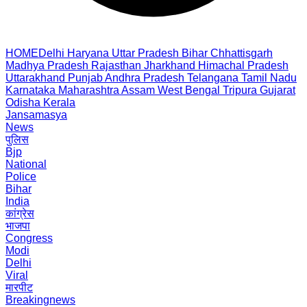
HOME
Delhi
Haryana
Uttar Pradesh
Bihar
Chhattisgarh
Madhya Pradesh
Rajasthan
Jharkhand
Himachal Pradesh
Uttarakhand
Punjab
Andhra Pradesh
Telangana
Tamil Nadu
Karnataka
Maharashtra
Assam
West Bengal
Tripura
Gujarat
Odisha
Kerala
Jansamasya
News
पुलिस
Bjp
National
Police
Bihar
India
कांग्रेस
भाजपा
Congress
Modi
Delhi
Viral
मारपीट
Breakingnews