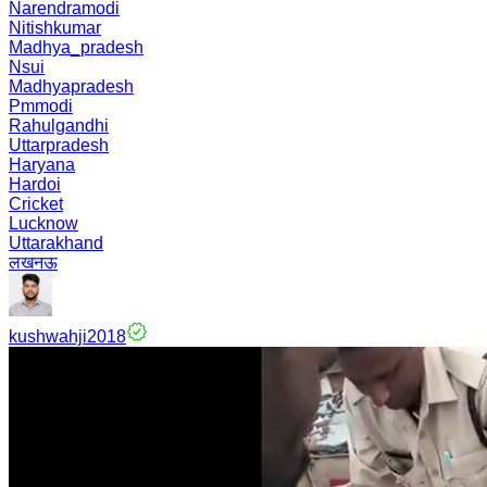
Narendramodi
Nitishkumar
Madhya_pradesh
Nsui
Madhyapradesh
Pmmodi
Rahulgandhi
Uttarpradesh
Haryana
Hardoi
Cricket
Lucknow
Uttarakhand
लखनऊ
kushwahji2018