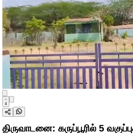
4
திருவாடனை: கருப்பூரில் 5 வகுப்