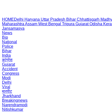
HOME
Delhi
Haryana
Uttar Pradesh
Bihar
Chhattisgarh
Madhy
Maharashtra
Assam
West Bengal
Tripura
Gujarat
Odisha
Kera
Jansamasya
News
Bjp
National
Police
Bihar
India
कांग्रेस
Gujarat
Accident
Congress
Modi
Delhi
Viral
मारपीट
Jharkhand
Breakingnews
Narendramodi
Nitishkumar