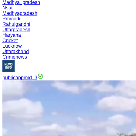
Madhya_pradesh
Nsui
Madhyapradesh
Pmmodi
Rahulgandhi
Uttarpradesh
Haryana
Cricket
Lucknow
Uttarakhand
Crimenews
publicapprmd_3