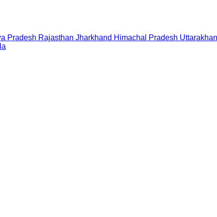
a Pradesh
Rajasthan
Jharkhand
Himachal Pradesh
Uttarakha
la