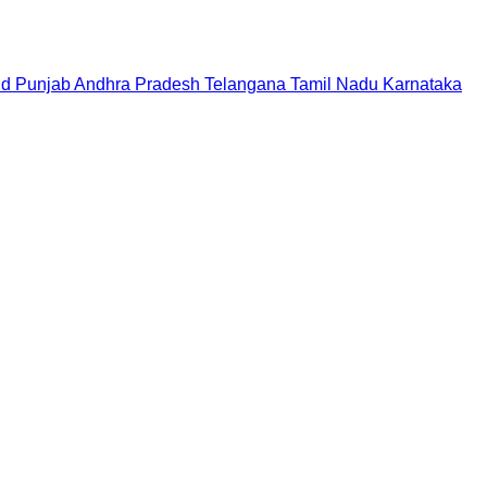
nd
Punjab
Andhra Pradesh
Telangana
Tamil Nadu
Karnataka