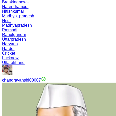
Breakingnews
Narendramodi
Nitishkumar
Madhya_pradesh
Nsui
Madhyapradesh
Pmmodi
Rahulgandhi
Uttarpradesh
Haryana
Hardoi
Cricket
Lucknow
Uttarakhand
chandravanshi00007