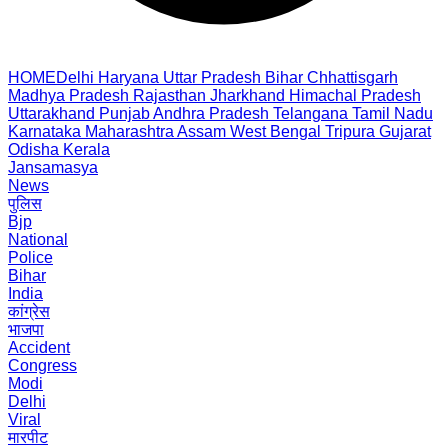
HOME
Delhi
Haryana
Uttar Pradesh
Bihar
Chhattisgarh
Madhya Pradesh
Rajasthan
Jharkhand
Himachal Pradesh
Uttarakhand
Punjab
Andhra Pradesh
Telangana
Tamil Nadu
Karnataka
Maharashtra
Assam
West Bengal
Tripura
Gujarat
Odisha
Kerala
Jansamasya
News
पुलिस
Bjp
National
Police
Bihar
India
कांग्रेस
भाजपा
Accident
Congress
Modi
Delhi
Viral
मारपीट