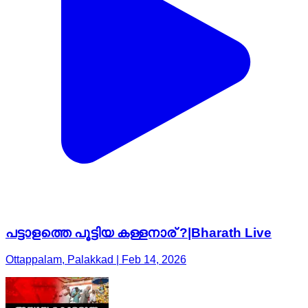
പട്ടാളത്തെ പൂട്ടിയ കള്ളനാര് ?|Bharath Live
Ottappalam, Palakkad | Feb 14, 2026