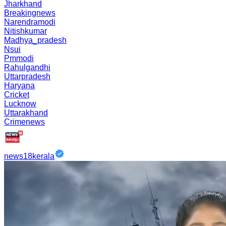
Jharkhand
Breakingnews
Narendramodi
Nitishkumar
Madhya_pradesh
Nsui
Pmmodi
Rahulgandhi
Uttarpradesh
Haryana
Cricket
Lucknow
Uttarakhand
Crimenews
news18kerala