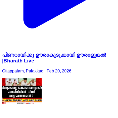
പിണറായിക്കു ഊരാകുടുക്കായി ഊരാളുങ്കൽ
|Bharath Live
Ottappalam, Palakkad | Feb 20, 2026