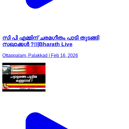
സി പി എമ്മിന് ചരമഗീതം പാടി തുടങ്ങി
സഖാക്കൾ ?!!|Bharath Live
Ottappalam, Palakkad | Feb 16, 2026