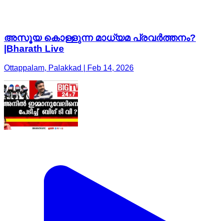
അസൂയ കൊള്ളുന്ന മാധ്യമ പ്രവർത്തനം?
|Bharath Live
Ottappalam, Palakkad | Feb 14, 2026