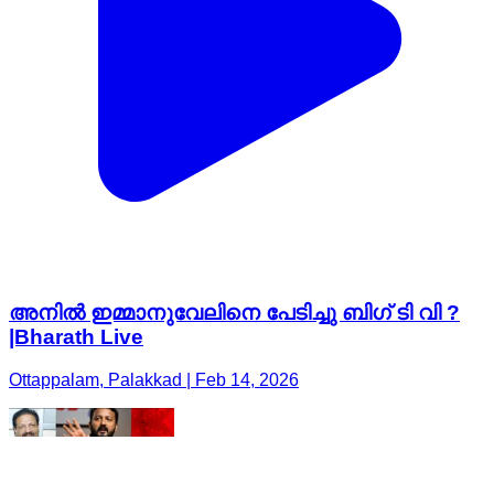
അനിൽ ഇമ്മാനുവേലിനെ പേടിച്ചു ബിഗ് ടി വി ?
|Bharath Live
Ottappalam, Palakkad | Feb 14, 2026