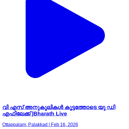
വി എസ് അനുകൂലികൾ കൂട്ടത്തോടെ യു ഡി
എഫിലേക്ക് |Bharath Live
Ottappalam, Palakkad | Feb 16, 2026