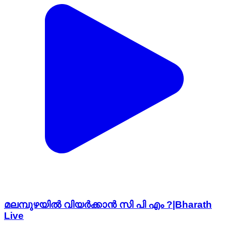
മലമ്പുഴയിൽ വിയർക്കാൻ സി പി എം ?|Bharath
Live