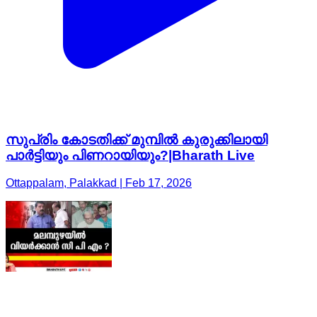
സുപ്രിം കോടതിക്ക് മുമ്പിൽ കുരുക്കിലായി
പാർട്ടിയും പിണറായിയും?|Bharath Live
Ottappalam, Palakkad | Feb 17, 2026