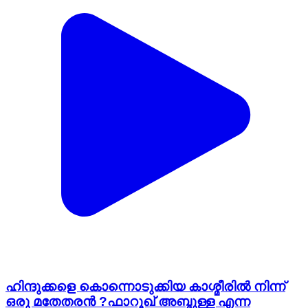
ഹിന്ദുക്കളെ കൊന്നൊടുക്കിയ കാശ്മീരിൽ നിന്ന്
ഒരു മതേതരൻ ?ഫാറൂഖ് അബ്ദുള്ള എന്ന