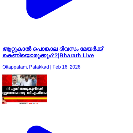
ആറ്റുകാൽ പൊങ്കാല ദിവസം മേയർക്ക്
കെണിയൊരുക്കും??|Bharath Live
Ottappalam, Palakkad | Feb 16, 2026