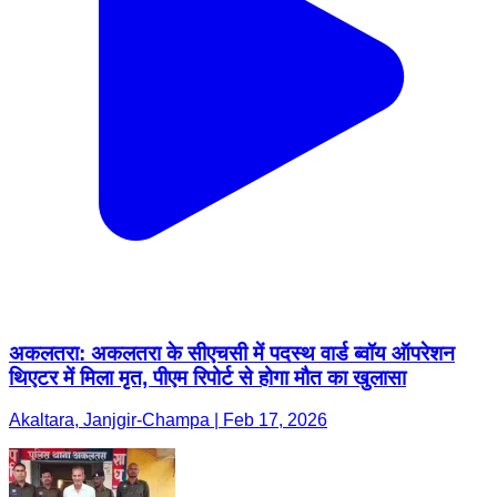
अकलतरा: अकलतरा के सीएचसी में पदस्थ वार्ड ब्वॉय ऑपरेशन
थिएटर में मिला मृत, पीएम रिपोर्ट से होगा मौत का खुलासा
Akaltara, Janjgir-Champa | Feb 17, 2026