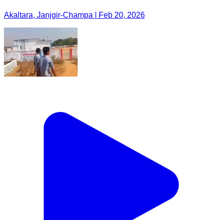
Akaltara, Janjgir-Champa | Feb 20, 2026