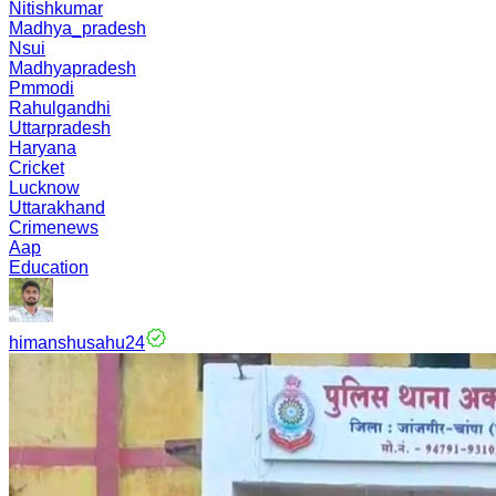
Nitishkumar
Madhya_pradesh
Nsui
Madhyapradesh
Pmmodi
Rahulgandhi
Uttarpradesh
Haryana
Cricket
Lucknow
Uttarakhand
Crimenews
Aap
Education
himanshusahu24