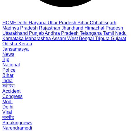
HOME
Delhi
Haryana
Uttar Pradesh
Bihar
Chhattisgarh
Madhya Pradesh
Rajasthan
Jharkhand
Himachal Pradesh
Uttarakhand
Punjab
Andhra Pradesh
Telangana
Tamil Nadu
Karnataka
Maharashtra
Assam
West Bengal
Tripura
Gujarat
Odisha
Kerala
Jansamasya
News
Bjp
National
Police
Bihar
India
कांग्रेस
Accident
Congress
Modi
Delhi
Viral
मारपीट
Breakingnews
Narendramodi