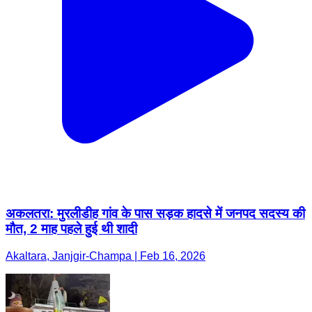
अकलतरा: मुरलीडीह गांव के पास सड़क हादसे में जनपद सदस्य की
मौत, 2 माह पहले हुई थी शादी
Akaltara, Janjgir-Champa | Feb 16, 2026