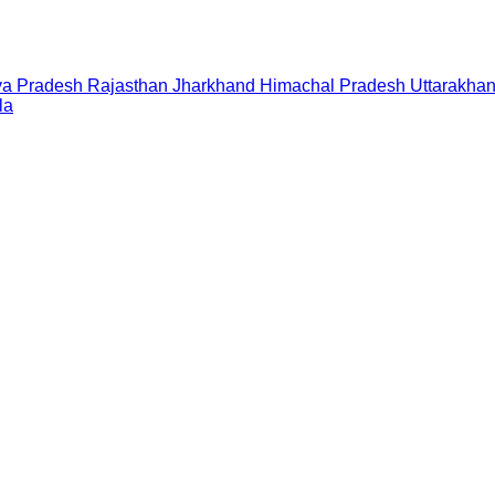
a Pradesh
Rajasthan
Jharkhand
Himachal Pradesh
Uttarakha
la