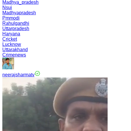
Madhya_pradesh
Nsui
Madhyapradesh
Pmmodi
Rahulgandhi
Uttarpradesh
Haryana
Cricket
Lucknow
Uttarakhand
Crimenews
neerajsharmatv