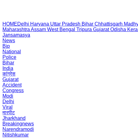
HOME
Delhi
Haryana
Uttar Pradesh
Bihar
Chhattisgarh
Madhy
Maharashtra
Assam
West Bengal
Tripura
Gujarat
Odisha
Kera
Jansamasya
News
Bjp
National
Police
Bihar
India
कांग्रेस
Gujarat
Accident
Congress
Modi
Delhi
Viral
मारपीट
Jharkhand
Breakingnews
Narendramodi
Nitishkumar