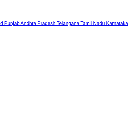
nd
Punjab
Andhra Pradesh
Telangana
Tamil Nadu
Karnataka