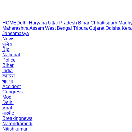
HOME
Delhi
Haryana
Uttar Pradesh
Bihar
Chhattisgarh
Madhy
Maharashtra
Assam
West Bengal
Tripura
Gujarat
Odisha
Kera
Jansamasya
News
पुलिस
Bjp
National
Police
Bihar
India
कांग्रेस
भाजपा
Accident
Congress
Modi
Delhi
Viral
मारपीट
Breakingnews
Narendramodi
Nitishkumar