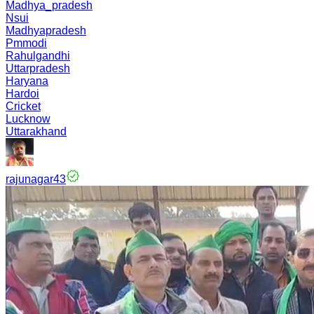
Madhya_pradesh
Nsui
Madhyapradesh
Pmmodi
Rahulgandhi
Uttarpradesh
Haryana
Hardoi
Cricket
Lucknow
Uttarakhand
rajunagar43