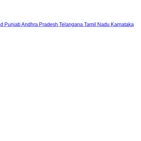
nd
Punjab
Andhra Pradesh
Telangana
Tamil Nadu
Karnataka