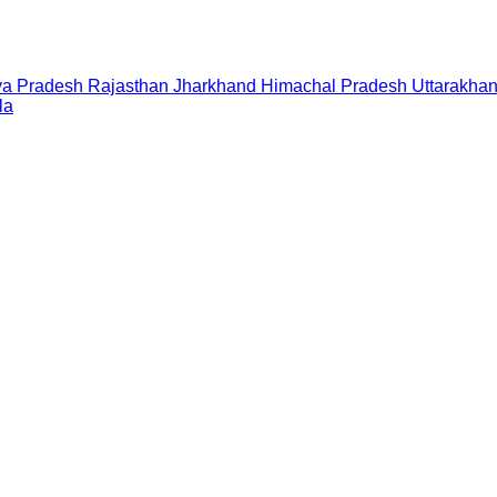
a Pradesh
Rajasthan
Jharkhand
Himachal Pradesh
Uttarakha
la