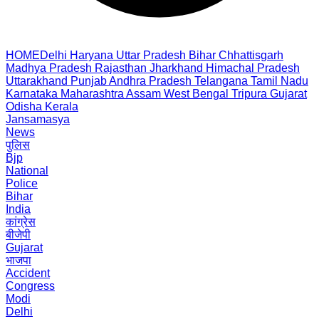
HOME
Delhi
Haryana
Uttar Pradesh
Bihar
Chhattisgarh
Madhya Pradesh
Rajasthan
Jharkhand
Himachal Pradesh
Uttarakhand
Punjab
Andhra Pradesh
Telangana
Tamil Nadu
Karnataka
Maharashtra
Assam
West Bengal
Tripura
Gujarat
Odisha
Kerala
Jansamasya
News
पुलिस
Bjp
National
Police
Bihar
India
कांग्रेस
बीजेपी
Gujarat
भाजपा
Accident
Congress
Modi
Delhi