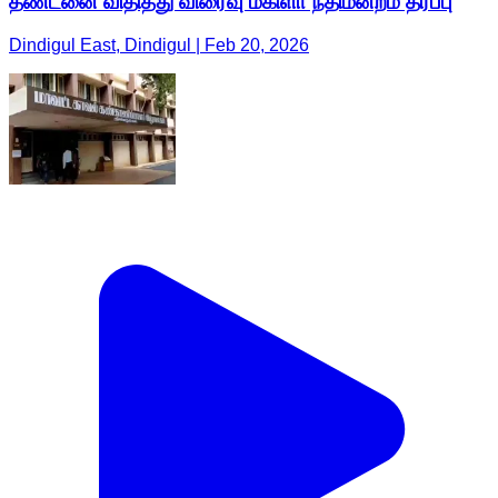
தண்டனை விதித்து விரைவு மகிளா நீதிமன்றம் தீர்ப்பு
Dindigul East, Dindigul | Feb 20, 2026