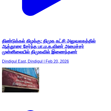
திண்டுக்கல் கிழக்கு: திமுக கட்சி அலுவலகத்தில்
ஆத்தூரை சேர்ந்த பா.ம.க.வினர் அமைச்சர்
முன்னிலையில் திமுகவில் இணைந்தனர்
Dindigul East, Dindigul | Feb 20, 2026