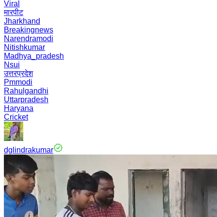
Viral
मारपीट
Jharkhand
Breakingnews
Narendramodi
Nitishkumar
Madhya_pradesh
Nsui
उत्तरप्रदेश
Pmmodi
Rahulgandhi
Uttarpradesh
Haryana
Cricket
dglindrakumar