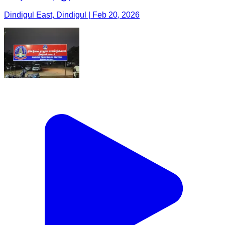
Dindigul East, Dindigul | Feb 20, 2026