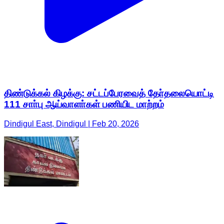
திண்டுக்கல் கிழக்கு: சட்டப்பேரவைத் தோ்தலையொட்டி
111 சாா்பு ஆய்வாளா்கள் பணியிட மாற்றம்
Dindigul East, Dindigul | Feb 20, 2026