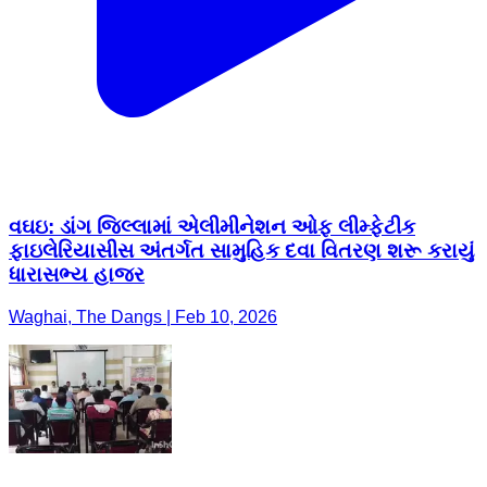
વઘઇ: ડાંગ જિલ્લામાં એલીમીનેશન ઓફ લીમ્ફેટીક
ફાઇલેરિયાસીસ અંતર્ગત સામુહિક દવા વિતરણ શરૂ કરાયું
ધારાસભ્ય હાજર
Waghai, The Dangs | Feb 10, 2026