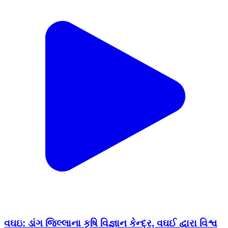
વઘઇ: ડાંગ જિલ્લાના કૃષિ વિજ્ઞાન કેન્દ્ર, વઘઈ દ્વારા વિશ્વ