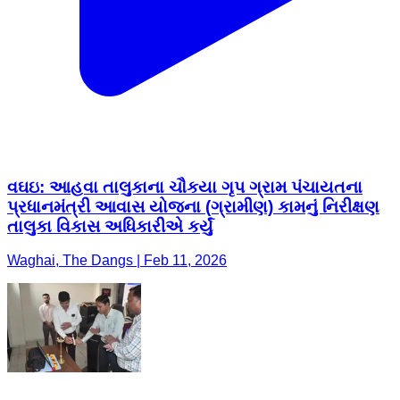
વઘઇ: આહવા તાલુકાના ચૌકયા ગૃપ ગ્રામ પંચાયતના
પ્રધાનમંત્રી આવાસ યોજના (ગ્રામીણ) કામનું નિરીક્ષણ
તાલુકા વિકાસ અધિકારીએ કર્યું
Waghai, The Dangs | Feb 11, 2026