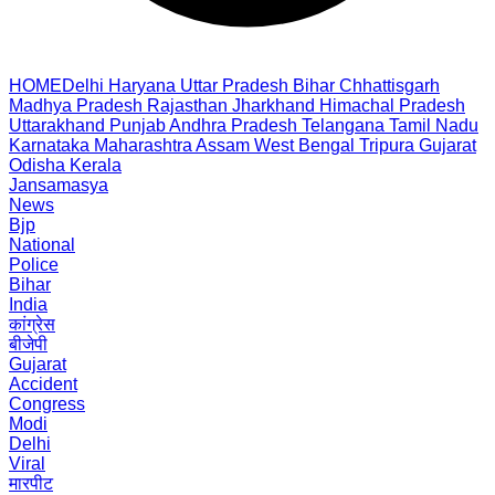
HOME
Delhi
Haryana
Uttar Pradesh
Bihar
Chhattisgarh
Madhya Pradesh
Rajasthan
Jharkhand
Himachal Pradesh
Uttarakhand
Punjab
Andhra Pradesh
Telangana
Tamil Nadu
Karnataka
Maharashtra
Assam
West Bengal
Tripura
Gujarat
Odisha
Kerala
Jansamasya
News
Bjp
National
Police
Bihar
India
कांग्रेस
बीजेपी
Gujarat
Accident
Congress
Modi
Delhi
Viral
मारपीट