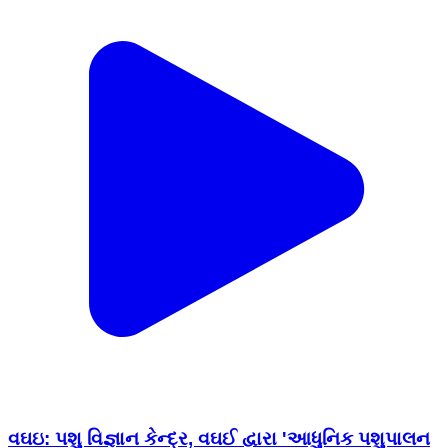
વઘઇ: પશુ વિજ્ઞાન કેન્દ્ર, વઘઈ દ્વારા 'આધુનિક પશુપાલન