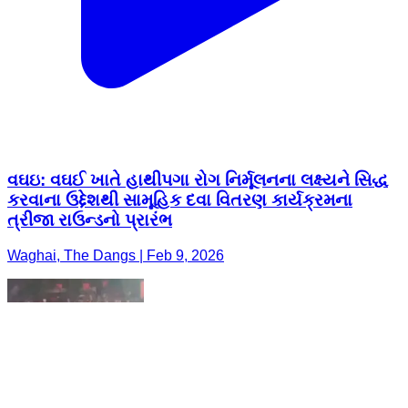
વઘઇ: વઘઈ ખાતે હાથીપગા રોગ નિર્મૂલનના લક્ષ્યને સિદ્ધ
કરવાના ઉદ્દેશથી સામૂહિક દવા વિતરણ કાર્યક્રમના
ત્રીજા રાઉન્ડનો પ્રારંભ
Waghai, The Dangs | Feb 9, 2026