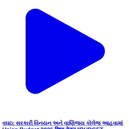
વઘઇ: સરકારી વિનયન અને વાણિજય કોલેજ આહવામાં