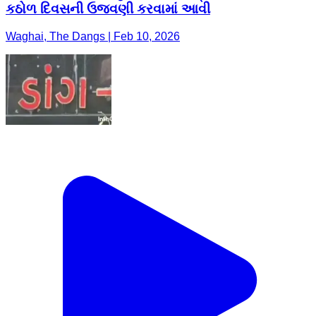
કઠોળ દિવસની ઉજવણી કરવામાં આવી
Waghai, The Dangs | Feb 10, 2026