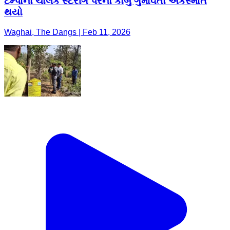
ટેમ્પાના ચાલકે સ્ટેરીંગ પરનો કાબુ ગુમાવતા અકસ્માત
થયો
Waghai, The Dangs | Feb 11, 2026