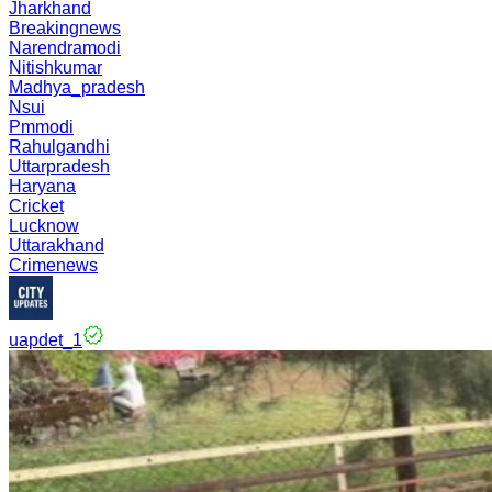
Jharkhand
Breakingnews
Narendramodi
Nitishkumar
Madhya_pradesh
Nsui
Pmmodi
Rahulgandhi
Uttarpradesh
Haryana
Cricket
Lucknow
Uttarakhand
Crimenews
uapdet_1