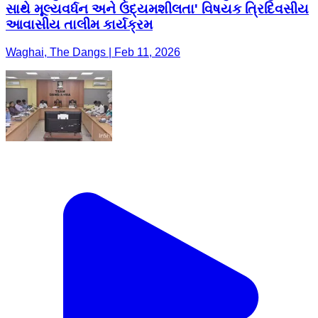
સાથે મૂલ્યવર્ધન અને ઉદ્યમશીલતા' વિષયક ત્રિદિવસીય
આવાસીય તાલીમ કાર્યક્રમ
Waghai, The Dangs | Feb 11, 2026