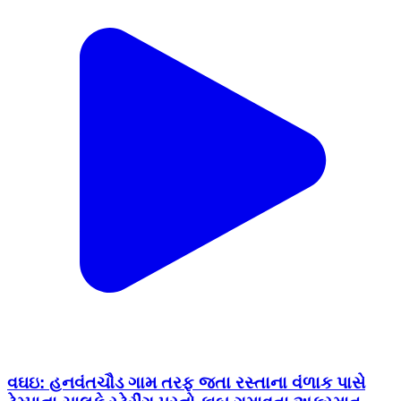
વઘઇ: હનવંતચૌડ ગામ તરફ જતા રસ્તાના વંળાક પાસે