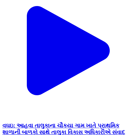
વઘઇ: આહવા તાલુકાના ચૌકયા ગામ ખાતે પ્રાથમિક
શાળાની બાળકો સાથે તાલુકા વિકાસ અધિકારીએ સંવાદ