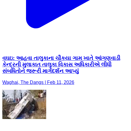
વઘઇ: આહવા તાલુકાના ચૌકયા ગામ ખાતે આંગણવાડી
કેન્દ્રની મુલાકાત તાલુકા વિકાસ અધિકારીએ લીધી
સંબધિતોને જરૂરી માર્ગદર્શન આપ્યું
Waghai, The Dangs | Feb 11, 2026