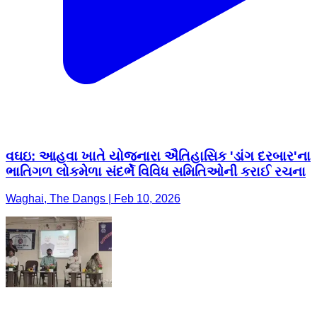
વઘઇ: આહવા ખાતે યોજનારા ઐતિહાસિક 'ડાંગ દરબાર'ના
ભાતિગળ લોકમેળા સંદર્ભે વિવિધ સમિતિઓની કરાઈ રચના
Waghai, The Dangs | Feb 10, 2026