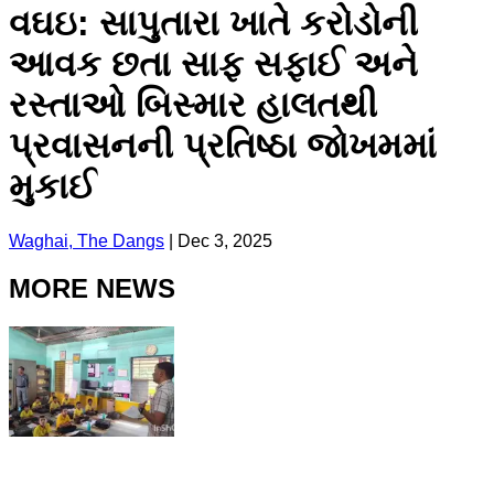
વઘઇ: સાપુતારા ખાતે કરોડોની
આવક છતા સાફ સફાઈ અને
રસ્તાઓ બિસ્માર હાલતથી
પ્રવાસનની પ્રતિષ્ઠા જોખમમાં
મુકાઈ
Waghai, The Dangs
|
Dec 3, 2025
MORE NEWS