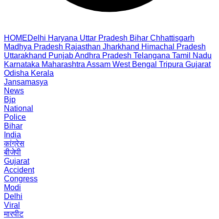
HOME
Delhi
Haryana
Uttar Pradesh
Bihar
Chhattisgarh
Madhya Pradesh
Rajasthan
Jharkhand
Himachal Pradesh
Uttarakhand
Punjab
Andhra Pradesh
Telangana
Tamil Nadu
Karnataka
Maharashtra
Assam
West Bengal
Tripura
Gujarat
Odisha
Kerala
Jansamasya
News
Bjp
National
Police
Bihar
India
कांग्रेस
बीजेपी
Gujarat
Accident
Congress
Modi
Delhi
Viral
मारपीट