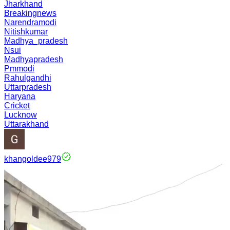
Jharkhand
Breakingnews
Narendramodi
Nitishkumar
Madhya_pradesh
Nsui
Madhyapradesh
Pmmodi
Rahulgandhi
Uttarpradesh
Haryana
Cricket
Lucknow
Uttarakhand
khangoldee979