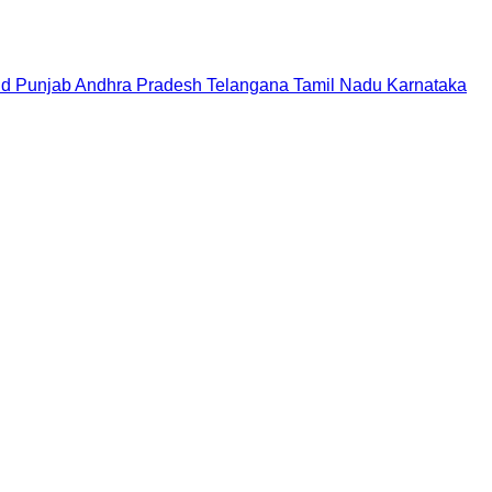
nd
Punjab
Andhra Pradesh
Telangana
Tamil Nadu
Karnataka