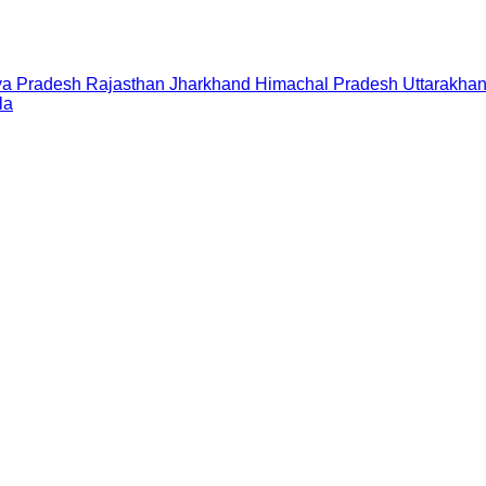
a Pradesh
Rajasthan
Jharkhand
Himachal Pradesh
Uttarakha
la