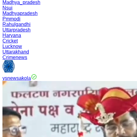
Madhya_pradesh
Nsui
Madhyapradesh
Pmmodi
Rahulgandhi
Uttarpradesh
Haryana
Cricket
Lucknow
Uttarakhand
Crimenews
ysnewsakola