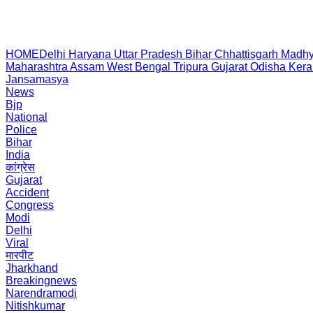
HOME
Delhi
Haryana
Uttar Pradesh
Bihar
Chhattisgarh
Madhy
Maharashtra
Assam
West Bengal
Tripura
Gujarat
Odisha
Kera
Jansamasya
News
Bjp
National
Police
Bihar
India
कांग्रेस
Gujarat
Accident
Congress
Modi
Delhi
Viral
मारपीट
Jharkhand
Breakingnews
Narendramodi
Nitishkumar