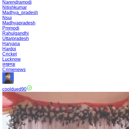
Narendramodi
Nitishkumar
Madhya_pradesh
Nsui
Madhyapradesh
Pmmodi
Rahulgandhi
Uttarpradesh
Haryana
Hardoi
Cricket
Lucknow
लखनऊ
Crimenews
cooldued90