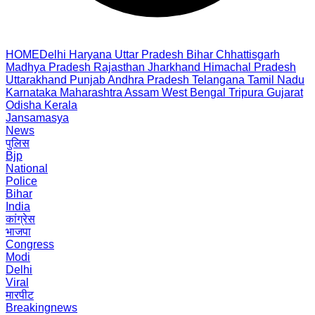
HOME
Delhi
Haryana
Uttar Pradesh
Bihar
Chhattisgarh
Madhya Pradesh
Rajasthan
Jharkhand
Himachal Pradesh
Uttarakhand
Punjab
Andhra Pradesh
Telangana
Tamil Nadu
Karnataka
Maharashtra
Assam
West Bengal
Tripura
Gujarat
Odisha
Kerala
Jansamasya
News
पुलिस
Bjp
National
Police
Bihar
India
कांग्रेस
भाजपा
Congress
Modi
Delhi
Viral
मारपीट
Breakingnews