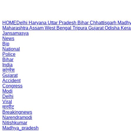
HOME
Delhi
Haryana
Uttar Pradesh
Bihar
Chhattisgarh
Madhy
Maharashtra
Assam
West Bengal
Tripura
Gujarat
Odisha
Kera
Jansamasya
News
Bjp
National
Police
Bihar
India
कांग्रेस
Gujarat
Accident
Congress
Modi
Delhi
Viral
मारपीट
Breakingnews
Narendramodi
Nitishkumar
Madhya_pradesh