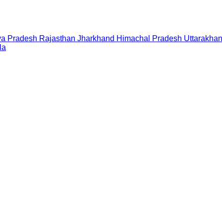
a Pradesh
Rajasthan
Jharkhand
Himachal Pradesh
Uttarakha
la