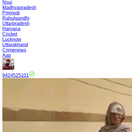
Nsui
Madhyapradesh
Pmmodi
Rahulgandhi
Uttarpradesh
Haryana
Cricket
Lucknow
Uttarakhand
Crimenews
Aap
9424525101