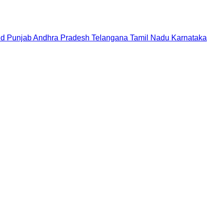
nd
Punjab
Andhra Pradesh
Telangana
Tamil Nadu
Karnataka