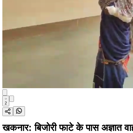
2
खकनार: बिजोरी फाटे के पास अज्ञात वाह