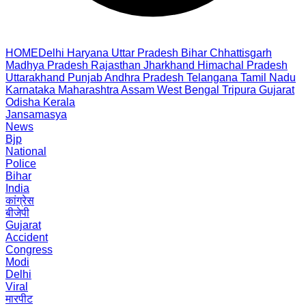
HOME
Delhi
Haryana
Uttar Pradesh
Bihar
Chhattisgarh
Madhya Pradesh
Rajasthan
Jharkhand
Himachal Pradesh
Uttarakhand
Punjab
Andhra Pradesh
Telangana
Tamil Nadu
Karnataka
Maharashtra
Assam
West Bengal
Tripura
Gujarat
Odisha
Kerala
Jansamasya
News
Bjp
National
Police
Bihar
India
कांग्रेस
बीजेपी
Gujarat
Accident
Congress
Modi
Delhi
Viral
मारपीट