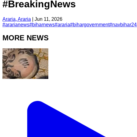
#BreakingNews
Araria, Araria
|
Jun 11, 2026
#
ararianews
#
biharnews
#
araria
#
bihargovernment
#
navbihar24
MORE NEWS