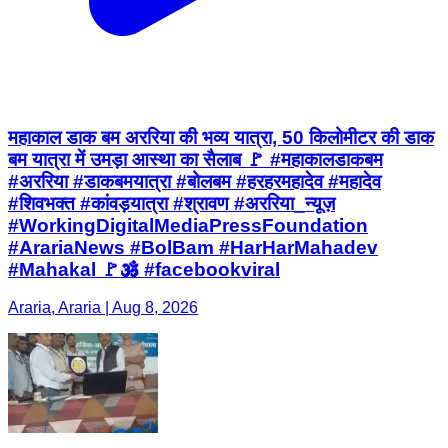
महाकाल डाक बम अररिया की भव्य यात्रा, 50 किलोमीटर की डाक
बम यात्रा में उमड़ा आस्था का सैलाब 🚩 #महाकालडाकबम
#अररिया #डाकबमयात्रा #बोलबम #हरहरमहादेव #महादेव
#शिवभक्त #कांवड़यात्रा #श्रावण #अररिया_न्यूज़
#WorkingDigitalMediaPressFoundation
#ArariaNews #BolBam #HarHarMahadev
#Mahakal 🚩🕉️ #facebookviral
Araria, Araria | Aug 8, 2026