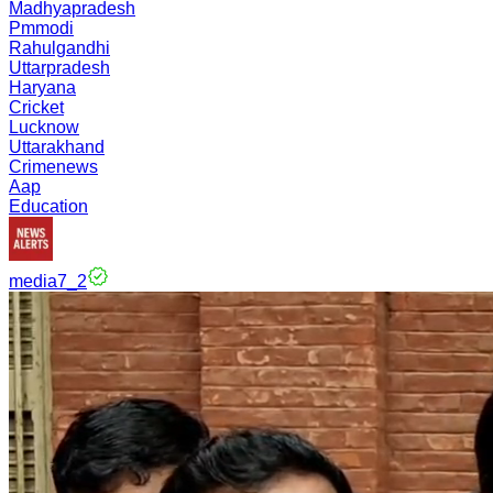
Madhyapradesh
Pmmodi
Rahulgandhi
Uttarpradesh
Haryana
Cricket
Lucknow
Uttarakhand
Crimenews
Aap
Education
media7_2