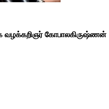
ுக வழக்கறிஞர் கோபாலகிருஷ்ணன்