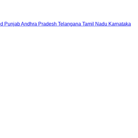
nd
Punjab
Andhra Pradesh
Telangana
Tamil Nadu
Karnataka