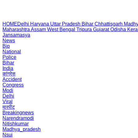
HOME
Delhi
Haryana
Uttar Pradesh
Bihar
Chhattisgarh
Madhy
Maharashtra
Assam
West Bengal
Tripura
Gujarat
Odisha
Kera
Jansamasya
News
Bjp
National
Police
Bihar
India
कांग्रेस
Accident
Congress
Modi
Delhi
Viral
मारपीट
Breakingnews
Narendramodi
Nitishkumar
Madhya_pradesh
Nsui