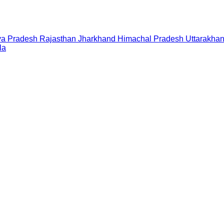
a Pradesh
Rajasthan
Jharkhand
Himachal Pradesh
Uttarakha
la