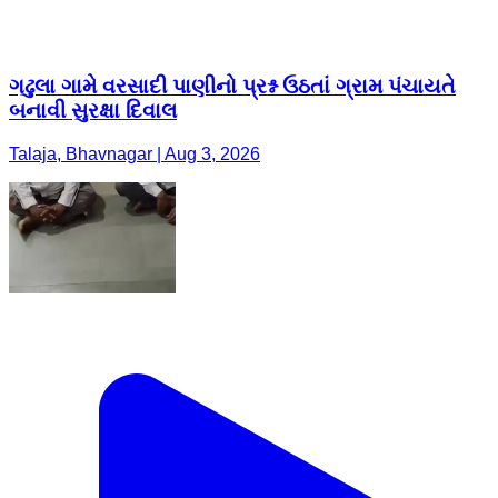
ગઢુલા ગામે વરસાદી પાણીનો પ્રશ્ન ઉઠતાં ગ્રામ પંચાયતે
બનાવી સુરક્ષા દિવાલ
Talaja, Bhavnagar | Aug 3, 2026