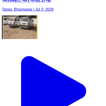
અકસ્માત, બેને ગંભીર ઈજા
Talaja, Bhavnagar | Jul 3, 2026