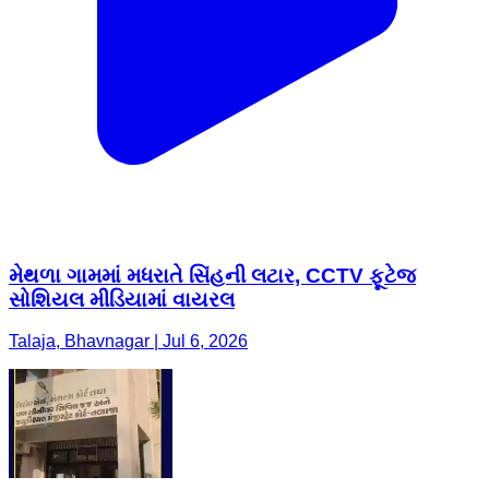
મેથળા ગામમાં મધરાતે સિંહની લટાર, CCTV ફૂટેજ
સોશિયલ મીડિયામાં વાયરલ
Talaja, Bhavnagar | Jul 6, 2026