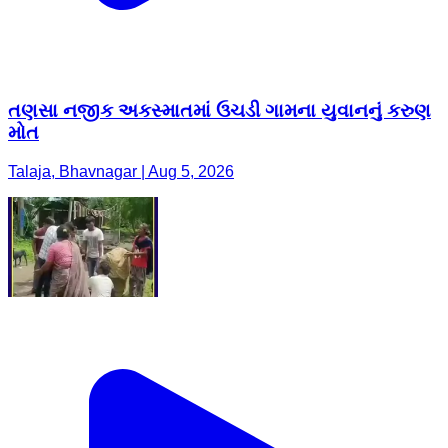
તણસા નજીક અકસ્માતમાં ઉચડી ગામના યુવાનનું કરુણ
મોત
Talaja, Bhavnagar | Aug 5, 2026