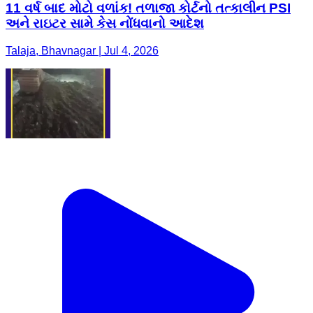
11 વર્ષ બાદ મોટો વળાંક! તળાજા કોર્ટનો તત્કાલીન PSI
અને રાઇટર સામે કેસ નોંધવાનો આદેશ
Talaja, Bhavnagar | Jul 4, 2026