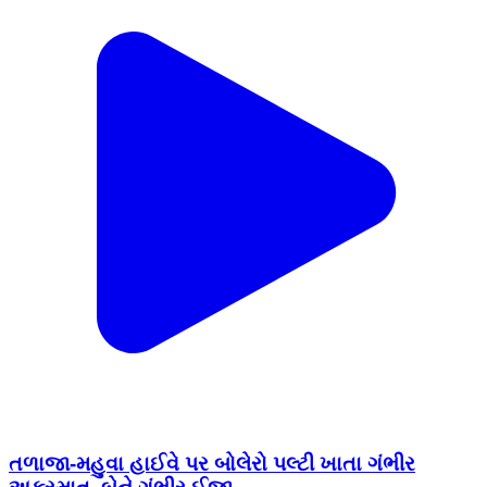
તળાજા-મહુવા હાઈવે પર બોલેરો પલ્ટી ખાતા ગંભીર