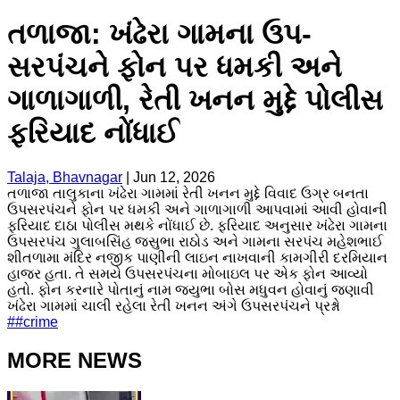
તળાજા: ખંઢેરા ગામના ઉપ-
સરપંચને ફોન પર ધમકી અને
ગાળાગાળી, રેતી ખનન મુદ્દે પોલીસ
ફરિયાદ નોંધાઈ
Talaja, Bhavnagar
|
Jun 12, 2026
તળાજા તાલુકાના ખંઢેરા ગામમાં રેતી ખનન મુદ્દે વિવાદ ઉગ્ર બનતા
ઉપસરપંચને ફોન પર ધમકી અને ગાળાગાળી આપવામાં આવી હોવાની
ફરિયાદ દાઠા પોલીસ મથકે નોંધાઈ છે. ફરિયાદ અનુસાર ખંઢેરા ગામના
ઉપસરપંચ ગુલાબસિંહ જસુભા રાઠોડ અને ગામના સરપંચ મહેશભાઈ
શીતળામા મંદિર નજીક પાણીની લાઇન નાખવાની કામગીરી દરમિયાન
હાજર હતા. તે સમયે ઉપસરપંચના મોબાઇલ પર એક ફોન આવ્યો
હતો. ફોન કરનારે પોતાનું નામ જયુભા બોસ મધુવન હોવાનું જણાવી
ખંઢેરા ગામમાં ચાલી રહેલા રેતી ખનન અંગે ઉપસરપંચને પ્રશ્નો
#
#
crime
MORE NEWS