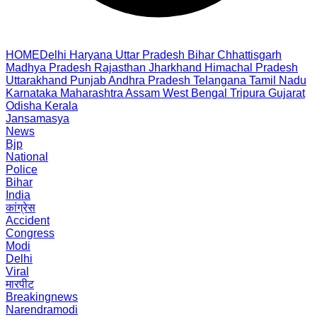
HOME
Delhi
Haryana
Uttar Pradesh
Bihar
Chhattisgarh
Madhya Pradesh
Rajasthan
Jharkhand
Himachal Pradesh
Uttarakhand
Punjab
Andhra Pradesh
Telangana
Tamil Nadu
Karnataka
Maharashtra
Assam
West Bengal
Tripura
Gujarat
Odisha
Kerala
Jansamasya
News
Bjp
National
Police
Bihar
India
कांग्रेस
Accident
Congress
Modi
Delhi
Viral
मारपीट
Breakingnews
Narendramodi