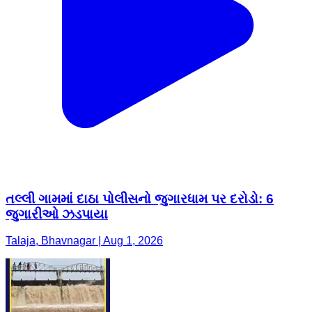
તલ્લી ગામમાં દાઠા પોલીસનો જુગારધામ પર દરોડો: 6
જુગારીઓ ઝડપાયા
Talaja, Bhavnagar | Aug 1, 2026