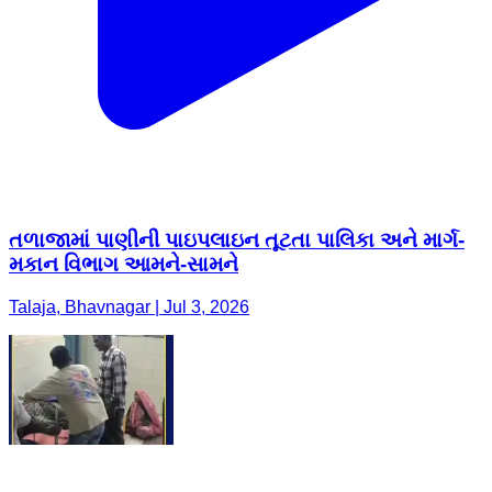
તળાજામાં પાણીની પાઇપલાઇન તૂટતા પાલિકા અને માર્ગ-
મકાન વિભાગ આમને-સામને
Talaja, Bhavnagar | Jul 3, 2026