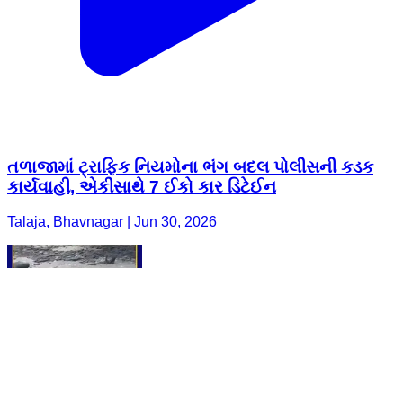
તળાજામાં ટ્રાફિક નિયમોના ભંગ બદલ પોલીસની કડક
કાર્યવાહી, એકીસાથે 7 ઈકો કાર ડિટેઈન
Talaja, Bhavnagar | Jun 30, 2026