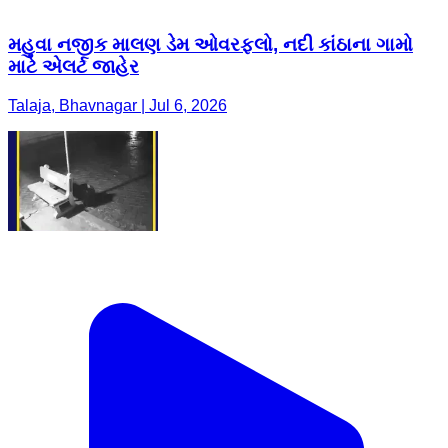
મહુવા નજીક માલણ ડેમ ઓવરફ્લો, નદી કાંઠાના ગામો
માટે એલર્ટ જાહેર
Talaja, Bhavnagar | Jul 6, 2026