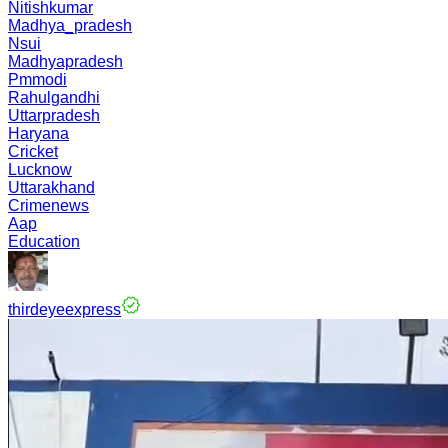
Nitishkumar
Madhya_pradesh
Nsui
Madhyapradesh
Pmmodi
Rahulgandhi
Uttarpradesh
Haryana
Cricket
Lucknow
Uttarakhand
Crimenews
Aap
Education
thirdeyeexpress