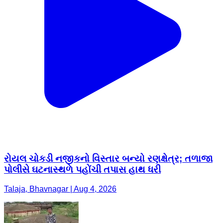
રોયલ ચોકડી નજીકનો વિસ્તાર બન્યો રણક્ષેત્ર; તળાજા
પોલીસે ઘટનાસ્થળે પહોંચી તપાસ હાથ ધરી
Talaja, Bhavnagar | Aug 4, 2026