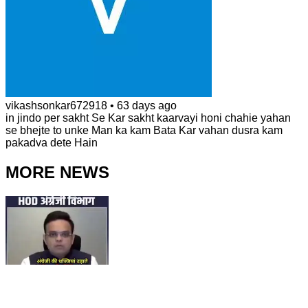
vikashsonkar672918
•
63 days ago
in jindo per sakht Se Kar sakht kaarvayi honi chahie yahan
se bhejte to unke Man ka kam Bata Kar vahan dusra kam
pakadva dete Hain
MORE NEWS