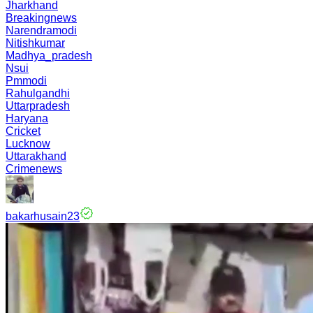
Jharkhand
Breakingnews
Narendramodi
Nitishkumar
Madhya_pradesh
Nsui
Pmmodi
Rahulgandhi
Uttarpradesh
Haryana
Cricket
Lucknow
Uttarakhand
Crimenews
bakarhusain23