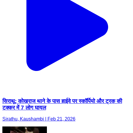
सिराथू: कोखराज थाने के पास हाईवे पर स्कॉर्पियो और ट्रक की
टक्कर में 7 लोग घायल
Sirathu, Kaushambi | Feb 21, 2026