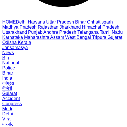
HOME
Delhi
Haryana
Uttar Pradesh
Bihar
Chhattisgarh
Madhya Pradesh
Rajasthan
Jharkhand
Himachal Pradesh
Uttarakhand
Punjab
Andhra Pradesh
Telangana
Tamil Nadu
Karnataka
Maharashtra
Assam
West Bengal
Tripura
Gujarat
Odisha
Kerala
Jansamasya
News
Bjp
National
Police
Bihar
India
कांग्रेस
बीजेपी
Gujarat
Accident
Congress
Modi
Delhi
Viral
मारपीट