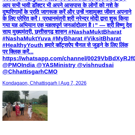
आप सभी भावी डॉक्टर भी अपने आसपास के लोगों को नशे के
दुष्परिणामों के प्रति जागरूक करें और उन्हें नशामुक्त जीवन अपनाने
के लिए प्रेरित करें। प्रधानमंत्री श्री नरेन्द्र मोदी द्वारा शुरू किया
गया यह अभियान एक महत्वपूर्ण जनआंदोलन है।” — श्री विष्णु देव
साय मुख्यमंत्री, छत्तीसगढ़ शासन #NashaMuktBharat
#NashaMuktYuva #MyBharat #ViksitBharat
#HealthyYouth हमारे व्हॉट्सऐप चैनल से जुड़ने के लिए लिंक
पर क्लिक करें...
https://whatsapp.com/channel/0029VbBdXyRJ
@PMOIndia @YASMinistry @vishnudsai
@ChhattisgarhCMO
Kondagaon, Chhattisgarh | Aug 7, 2026