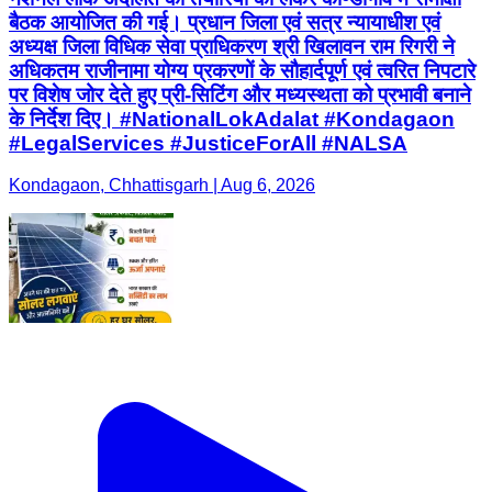
बैठक आयोजित की गई। प्रधान जिला एवं सत्र न्यायाधीश एवं
अध्यक्ष जिला विधिक सेवा प्राधिकरण श्री खिलावन राम रिगरी ने
अधिकतम राजीनामा योग्य प्रकरणों के सौहार्दपूर्ण एवं त्वरित निपटारे
पर विशेष जोर देते हुए प्री-सिटिंग और मध्यस्थता को प्रभावी बनाने
के निर्देश दिए। #NationalLokAdalat #Kondagaon
#LegalServices #JusticeForAll #NALSA
Kondagaon, Chhattisgarh | Aug 6, 2026