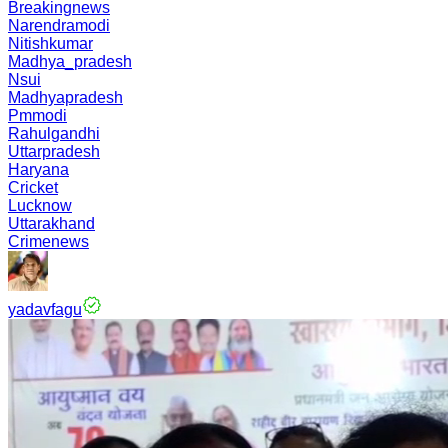
Breakingnews
Narendramodi
Nitishkumar
Madhya_pradesh
Nsui
Madhyapradesh
Pmmodi
Rahulgandhi
Uttarpradesh
Haryana
Cricket
Lucknow
Uttarakhand
Crimenews
yadavfagu