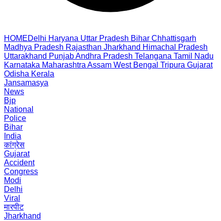
HOME
Delhi
Haryana
Uttar Pradesh
Bihar
Chhattisgarh
Madhya Pradesh
Rajasthan
Jharkhand
Himachal Pradesh
Uttarakhand
Punjab
Andhra Pradesh
Telangana
Tamil Nadu
Karnataka
Maharashtra
Assam
West Bengal
Tripura
Gujarat
Odisha
Kerala
Jansamasya
News
Bjp
National
Police
Bihar
India
कांग्रेस
Gujarat
Accident
Congress
Modi
Delhi
Viral
मारपीट
Jharkhand