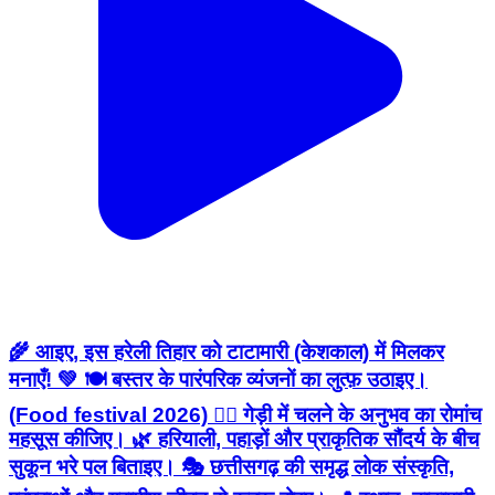
🌾 आइए, इस हरेली तिहार को टाटामारी (केशकाल) में मिलकर
मनाएँ! 💚 🍽️ बस्तर के पारंपरिक व्यंजनों का लुत्फ़ उठाइए।
(Food festival 2026) 🚶‍♂️ गेड़ी में चलने के अनुभव का रोमांच
महसूस कीजिए। 🌿 हरियाली, पहाड़ों और प्राकृतिक सौंदर्य के बीच
सुकून भरे पल बिताइए। 🎭 छत्तीसगढ़ की समृद्ध लोक संस्कृति,