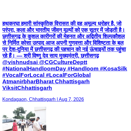
हथकरघा हमारी सांस्कृतिक विरासत की वह अमूल्य धरोहर है, जो
परंपरा, कला और भारतीय जीवन मूल्यों को एक सूत्र में जोड़ती है।
छत्तीसगढ़ के कुशल कारीगरों की मेहनत और अद्वितीय शिल्पकौशल
से निर्मित कोसा उत्पाद आज अपनी गुणवत्ता और विशिष्टता के बल
पर देश-दुनिया में छत्तीसगढ़ की पहचान को नई ऊंचाइयों तक पहुंचा
रहे हैं। — श्री विष्णु देव साय मुख्यमंत्री, छत्तीसगढ़
@vishnudsai @CGCultureDeptt
#NationalHandloomDay #Handloom #KosaSilk
#VocalForLocal #LocalForGlobal
AtmanirbharBharat Chhattisgarh
ViksitChhattisgarh
Kondagaon, Chhattisgarh | Aug 7, 2026