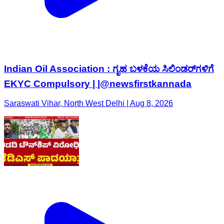
Indian Oil Association : ಗೃಹ ಬಳಕೆಯ ಸಿಲಿಂಡರ್​ಗಳಿಗೆ
EKYC Compulsory | |@newsfirstkannada
Saraswati Vihar, North West Delhi | Aug 8, 2026