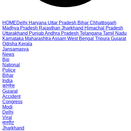
HOME
Delhi
Haryana
Uttar Pradesh
Bihar
Chhattisgarh
Madhya Pradesh
Rajasthan
Jharkhand
Himachal Pradesh
Uttarakhand
Punjab
Andhra Pradesh
Telangana
Tamil Nadu
Karnataka
Maharashtra
Assam
West Bengal
Tripura
Gujarat
Odisha
Kerala
Jansamasya
News
Bjp
National
Police
Bihar
India
कांग्रेस
Gujarat
Accident
Congress
Modi
Delhi
Viral
मारपीट
Jharkhand