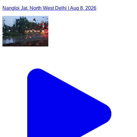
Nangloi Jat, North West Delhi | Aug 8, 2026