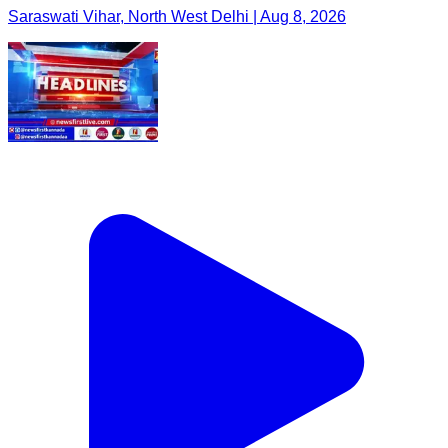
Saraswati Vihar, North West Delhi | Aug 8, 2026