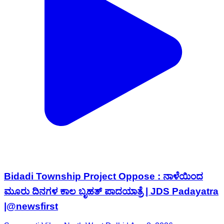
Bidadi Township Project Oppose : ನಾಳೆಯಿಂದ
ಮೂರು ದಿನಗಳ ಕಾಲ ಬೃಹತ್ ಪಾದಯಾತ್ರೆ | JDS Padayatra
|@newsfirst