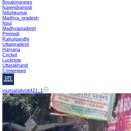
Breakingnews
Narendramodi
Nitishkumar
Madhya_pradesh
Nsui
Madhyapradesh
Pmmodi
Rahulgandhi
Uttarpradesh
Haryana
Cricket
Lucknow
Uttarakhand
Crimenews
journalistjyoti421_1