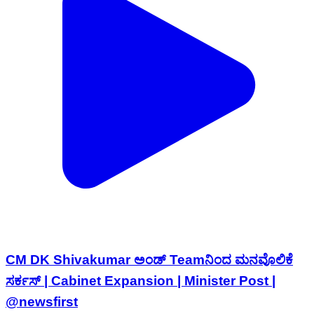
CM DK Shivakumar ಅಂಡ್​ Teamನಿಂದ ಮನವೊಲಿಕೆ
ಸರ್ಕಸ್​ | Cabinet Expansion | Minister Post |
@newsfirst