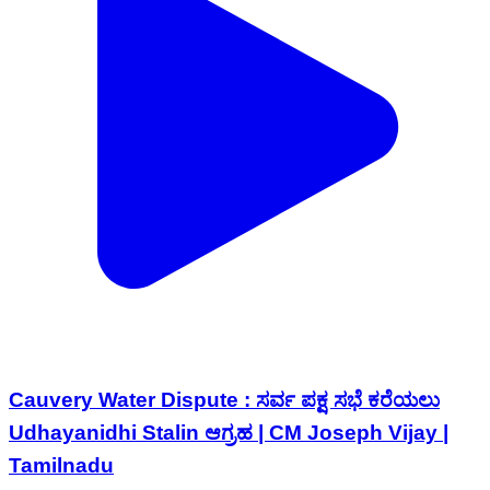
Cauvery Water Dispute : ಸರ್ವ ಪಕ್ಷ ಸಭೆ ಕರೆಯಲು
Udhayanidhi Stalin ಆಗ್ರಹ | CM Joseph Vijay |
Tamilnadu