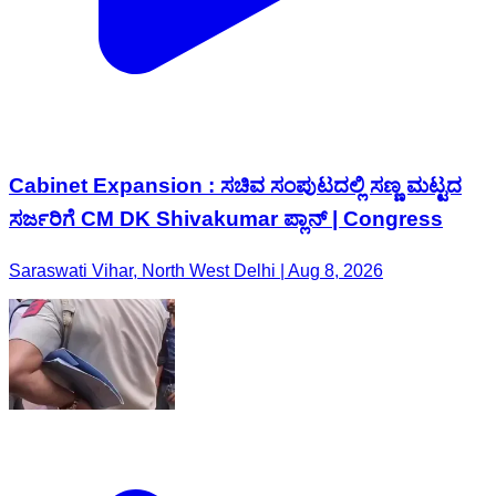
Cabinet Expansion : ಸಚಿವ ಸಂಪುಟದಲ್ಲಿ ಸಣ್ಣ ಮಟ್ಟದ
ಸರ್ಜರಿಗೆ CM DK Shivakumar​ ಪ್ಲಾನ್​ | Congress
Saraswati Vihar, North West Delhi | Aug 8, 2026