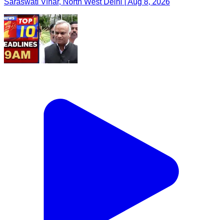
Saraswati Vihar, North West Delhi | Aug 8, 2026