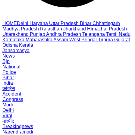
HOME
Delhi
Haryana
Uttar Pradesh
Bihar
Chhattisgarh
Madhya Pradesh
Rajasthan
Jharkhand
Himachal Pradesh
Uttarakhand
Punjab
Andhra Pradesh
Telangana
Tamil Nadu
Karnataka
Maharashtra
Assam
West Bengal
Tripura
Gujarat
Odisha
Kerala
Jansamasya
News
Bjp
National
Police
Bihar
India
कांग्रेस
Accident
Congress
Modi
Delhi
Viral
मारपीट
Breakingnews
Narendramodi