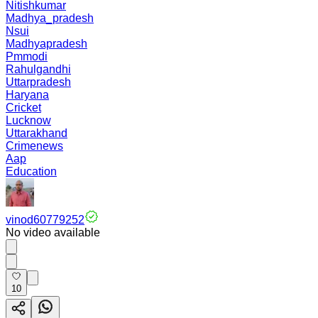
Nitishkumar
Madhya_pradesh
Nsui
Madhyapradesh
Pmmodi
Rahulgandhi
Uttarpradesh
Haryana
Cricket
Lucknow
Uttarakhand
Crimenews
Aap
Education
vinod60779252
No video available
10