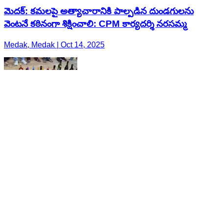
మెదక్: కమలపై అత్యాచారానికి పాల్పడిన దుండగులను
వెంటనే కఠినంగా శిక్షించాలి: CPM కార్యదర్శి నరసమ్మ
Medak, Medak | Oct 14, 2025