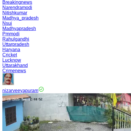
Breakingnews
Narendramodi
Nitishkumar
Madhya_pradesh
Nsui
Madhyapradesh
Pmmodi
Rahulgandhi
Uttarpradesh
Haryana
Cricket
Lucknow
Uttarakhand
Crimenews
nizarveeyapuram