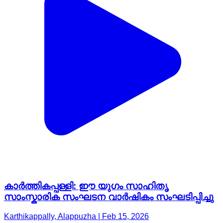
കാർത്തികപ്പള്ളി: ഈ യുഗം സാഹിതൃ
സാംസ്കാരിക സംഘടന വാർഷികം സംഘടിപ്പിച്ചു
Karthikappally, Alappuzha | Feb 15, 2026