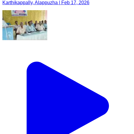
Karthikappally, Alappuzha | Feb 17, 2026