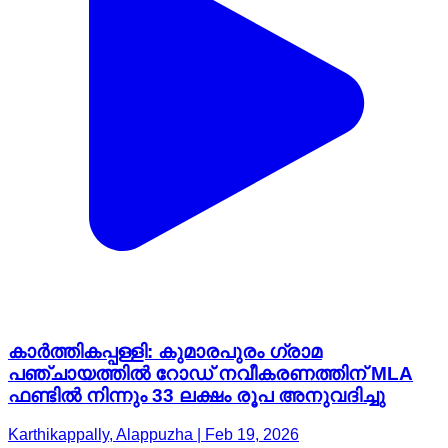
കാർത്തികപ്പള്ളി: കുമാരപുരം ഗ്രാമ
പഞ്ചായത്തിൽ റോഡ് നവീകരണത്തിന് MLA
ഫണ്ടിൽ നിന്നും 33 ലക്ഷം രൂപ അനുവദിച്ചു
Karthikappally, Alappuzha | Feb 19, 2026