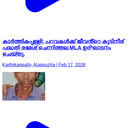
കാർത്തികപ്പള്ളി: പറവകൾക്ക് ജീവൻ്റെ കുടിനീര്
പദ്ധതി രമേശ് ചെന്നിത്തല MLA ഉദ്ഘാടനം
ചെയ്തു.
Karthikappally, Alappuzha | Feb 17, 2026