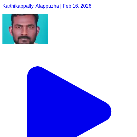
Karthikappally, Alappuzha | Feb 16, 2026