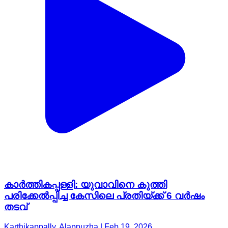
കാർത്തികപ്പള്ളി: യുവാവിനെ കുത്തി
പരിക്കേൽപ്പിച്ച കേസിലെ പ്രതിയ്ക്ക് 6 വർഷം
തടവ്
Karthikappally, Alappuzha | Feb 19, 2026