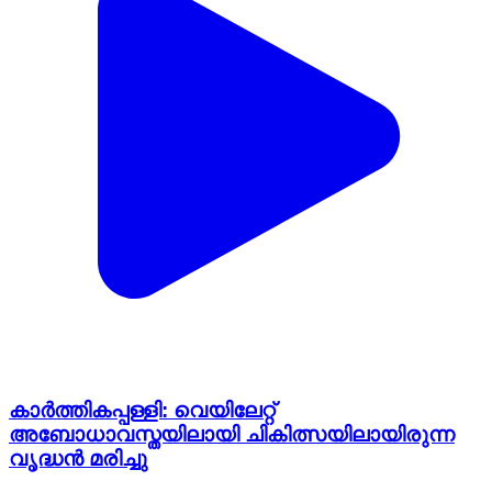
കാർത്തികപ്പള്ളി: വെയിലേറ്റ്
അബോധാവസ്തയിലായി ചികിത്സയിലായിരുന്ന
വൃദ്ധൻ മരിച്ചു