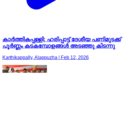
കാർത്തികപ്പള്ളി: ഹരിപ്പാട്ട് ദേശീയ പണിമുടക്ക്
പൂർണ്ണം കടകമ്പോളങ്ങൾ അടഞ്ഞു കിടന്നു
Karthikappally, Alappuzha | Feb 12, 2026