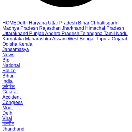
HOME
Delhi
Haryana
Uttar Pradesh
Bihar
Chhattisgarh
Madhya Pradesh
Rajasthan
Jharkhand
Himachal Pradesh
Uttarakhand
Punjab
Andhra Pradesh
Telangana
Tamil Nadu
Karnataka
Maharashtra
Assam
West Bengal
Tripura
Gujarat
Odisha
Kerala
Jansamasya
News
Bjp
National
Police
Bihar
India
कांग्रेस
Gujarat
Accident
Congress
Modi
Delhi
Viral
मारपीट
Jharkhand