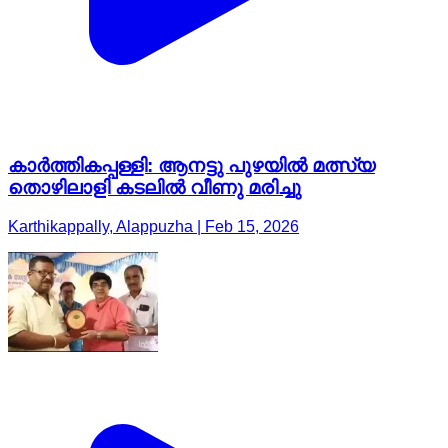
കാർത്തികപ്പള്ളി: ആനട്ടു പുഴയിൽ മത്സ്യ
തൊഴിലാളി കടലിൽ വീണു മരിച്ചു
Karthikappally, Alappuzha | Feb 15, 2026