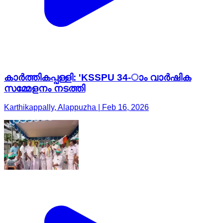
കാർത്തികപ്പള്ളി: 'KSSPU 34-ാം വാർഷിക
സമ്മേളനം നടത്തി
Karthikappally, Alappuzha | Feb 16, 2026