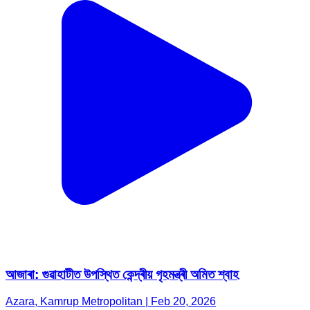
আজাৰা: গুৱাহাটীত উপস্থিত কেন্দ্ৰীয় গৃহমন্ত্ৰী অমিত শ্বাহ
Azara, Kamrup Metropolitan | Feb 20, 2026