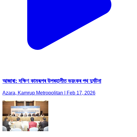
আজাৰা: দক্ষিণ কামৰূপৰ উপৰহালীত ভয়ংকৰ পথ দুৰ্ঘটনা
Azara, Kamrup Metropolitan | Feb 17, 2026