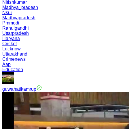
Nitishkumar
Madhya_pradesh
Nsui
Madhyapradesh
Pmmodi
Rahulgandhi
Uttarpradesh
Haryana
Cricket
Lucknow
Uttarakhand
Crimenews
Aap
Education
guwahatikamrup