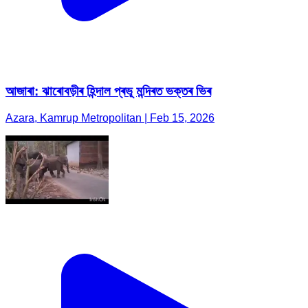
আজাৰা: ঝাৰোবড়ীৰ হিন্দাল প্ৰভূ মন্দিৰত ভক্তৰ ভিৰ
Azara, Kamrup Metropolitan | Feb 15, 2026