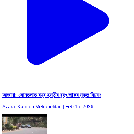
আজাৰা: সোনতলাত বন্য হস্তীৰ বৃহৎ জাকৰ মুক্ত বিচৰণ
Azara, Kamrup Metropolitan | Feb 15, 2026