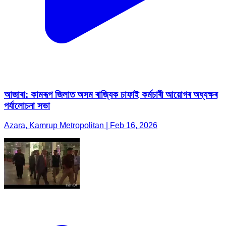
আজাৰা: কামৰূপ জিলাত অসম ৰাজ্যিক চাফাই কৰ্মচাৰী আয়োগৰ অধ্যক্ষৰ
পৰ্যালোচনা সভা
Azara, Kamrup Metropolitan | Feb 16, 2026