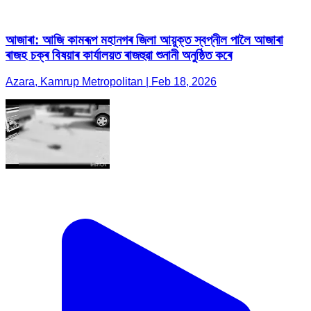
আজাৰা: আজি কামৰূপ মহানগৰ জিলা আয়ুক্ত স্বপ্নীল পালৈ আজাৰা
ৰাজহ চক্ৰ বিষয়াৰ কাৰ্যালয়ত ৰাজহুৱা শুনানী অনুষ্ঠিত কৰে
Azara, Kamrup Metropolitan | Feb 18, 2026