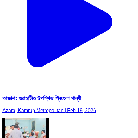
আজাৰা: গুৱাহাটীত উপস্থিত প্ৰিয়ংকা গান্ধী
Azara, Kamrup Metropolitan | Feb 19, 2026