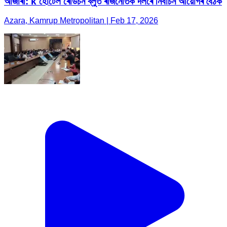
আজাৰা: k হোটেল ৰেডিচন ব্লুত ৰাজনৈতিক দলৰে নিৰ্বাচন আয়োগৰ বৈঠক
Azara, Kamrup Metropolitan | Feb 17, 2026