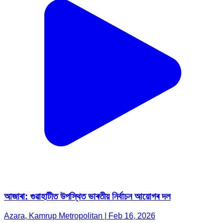
আজাৰা: গুৱাহাটীত উপস্থিত ভাৰতীয় নিৰ্বাচন আয়োগৰ দল
Azara, Kamrup Metropolitan | Feb 16, 2026