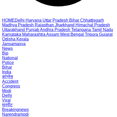
HOME
Delhi
Haryana
Uttar Pradesh
Bihar
Chhattisgarh
Madhya Pradesh
Rajasthan
Jharkhand
Himachal Pradesh
Uttarakhand
Punjab
Andhra Pradesh
Telangana
Tamil Nadu
Karnataka
Maharashtra
Assam
West Bengal
Tripura
Gujarat
Odisha
Kerala
Jansamasya
News
Bjp
National
Police
Bihar
India
कांग्रेस
Accident
Congress
Modi
Delhi
Viral
मारपीट
Breakingnews
Narendramodi