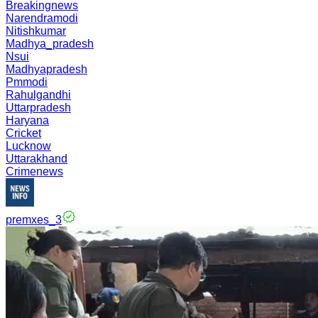
Breakingnews
Narendramodi
Nitishkumar
Madhya_pradesh
Nsui
Madhyapradesh
Pmmodi
Rahulgandhi
Uttarpradesh
Haryana
Cricket
Lucknow
Uttarakhand
Crimenews
premxes_3