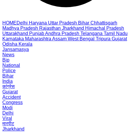
HOME
Delhi
Haryana
Uttar Pradesh
Bihar
Chhattisgarh
Madhya Pradesh
Rajasthan
Jharkhand
Himachal Pradesh
Uttarakhand
Punjab
Andhra Pradesh
Telangana
Tamil Nadu
Karnataka
Maharashtra
Assam
West Bengal
Tripura
Gujarat
Odisha
Kerala
Jansamasya
News
Bjp
National
Police
Bihar
India
कांग्रेस
Gujarat
Accident
Congress
Modi
Delhi
Viral
मारपीट
Jharkhand