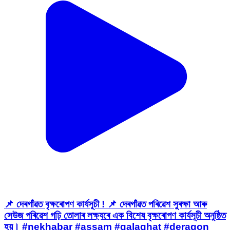
📌 দেৰগাঁৱত বৃক্ষৰোপণ কাৰ্যসূচী ! 📌 দেৰগাঁৱত পৰিৱেশ সুৰক্ষা আৰু
সেউজ পৰিৱেশ গঢ়ি তোলাৰ লক্ষ্যৰে এক বিশেষ বৃক্ষৰোপণ কাৰ্যসূচী অনুষ্ঠিত
হয়। #nekhabar #assam #galaghat #deragon