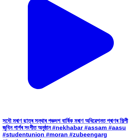
সদৌ মৰাণ ছাত্ৰ সন্থাৰ পঞ্চদশ বাৰ্ষিক মৰাণ অধিৱেশনত প্ৰাণৰ শিল্পী
জুবিন গাৰ্গৰ সংগীত অনুষ্ঠান #nekhabar #assam #aasu
#studentunion #moran #zubeengarg