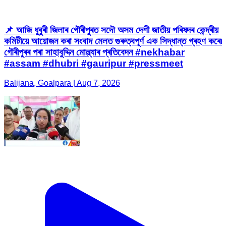
📌 আজি ধুবুৰী জিলাৰ গৌৰীপুৰত সদৌ অসম দেশী জাতীয় পৰিষদৰ কেন্দ্ৰীয়
কমিটীয়ে আয়োজন কৰা সংবাদ মেলত গুৰুত্বপূর্ণ এক সিদ্ধান্ত গ্ৰহণ কৰে৷
গৌৰীপুৰৰ পৰা সাহাবুদ্দিন মোল্ল্যাৰ প্ৰতিবেদন #nekhabar
#assam #dhubri #gauripur #pressmeet
Balijana, Goalpara | Aug 7, 2026