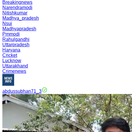
Breakingnews
Narendramodi
Nitishkumar
Madhya_pradesh
Nsui
Madhyapradesh
Pmmodi
Rahulgandhi
Uttarpradesh
Haryana
Cricket
Lucknow
Uttarakhand
Crimenews
abdussubhan71_3