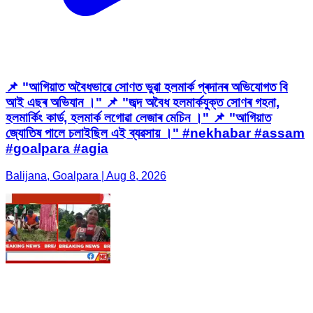
📌 "আগিয়াত অবৈধভাৱে সোণত ভুৱা হলমাৰ্ক প্ৰদানৰ অভিযোগত বি
আই এছৰ অভিযান ।" 📌 "জব্দ অবৈধ হলমাৰ্কযুক্ত সোণৰ গহনা,
হলমাৰ্কিং কাৰ্ড, হলমাৰ্ক লগোৱা লেজাৰ মেচিন ।" 📌 "আগিয়াত
জ্যোতিষ পালে চলাইছিল এই ব্যৱসায় ।" #nekhabar #assam
#goalpara #agia
Balijana, Goalpara | Aug 8, 2026