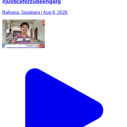
#justiceforzubeengarg
Balijana, Goalpara | Aug 8, 2026