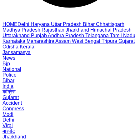
HOME
Delhi
Haryana
Uttar Pradesh
Bihar
Chhattisgarh
Madhya Pradesh
Rajasthan
Jharkhand
Himachal Pradesh
Uttarakhand
Punjab
Andhra Pradesh
Telangana
Tamil Nadu
Karnataka
Maharashtra
Assam
West Bengal
Tripura
Gujarat
Odisha
Kerala
Jansamasya
News
Bjp
National
Police
Bihar
India
कांग्रेस
Gujarat
Accident
Congress
Modi
Delhi
Viral
मारपीट
Jharkhand