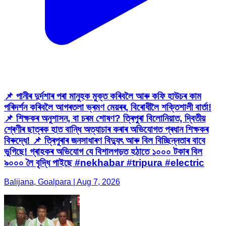
📌 পানীৰ দুৰ্দশাৰ পৰা মানুহক মুক্ত কৰিবলৈ আৰু কফি হাউচৰ কাম
পৰিদৰ্শন কৰিবলৈ আগৰতলা ভ্ৰমণ মেয়ৰৰ, বিৰোধীলৈ শক্তিশালী বাৰ্তা!
📌 শিক্ষকৰ অনুশাসন, বা চৰম শোষণ? ত্ৰিপুৰা বিলোনিয়াত, দ্বিতীয়
শ্ৰেণীৰ ছাত্ৰক হাত বান্ধি অত্যাচাৰ কৰাৰ অভিযোগত প্ৰধান শিক্ষকৰ
বিৰুদ্ধে! 📌 ত্ৰিপুৰাৰ জনসাধাৰণ বিদ্যুৎ আৰু বিল বিচ্ছিন্নতাৰ বাবে
ভুগিছে! গ্ৰাহকৰ অভিযোগ যে বিশালগড়ত হঠাতে ১০০০ টকাৰ বিল
৯০০০ লৈ বৃদ্ধি পাইছে #nekhabar #tripura #electric
Balijana, Goalpara | Aug 7, 2026