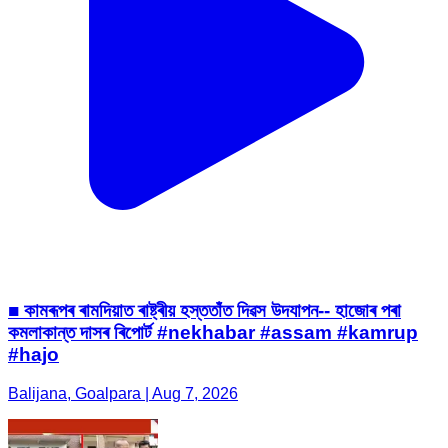
■ কামৰূপৰ ৰামদিয়াত ৰাষ্ট্ৰীয় হস্ততাঁত দিৱস উদযাপন-- হাজোৰ পৰা
কমলাকান্ত দাসৰ ৰিপোৰ্ট #nekhabar #assam #kamrup
#hajo
Balijana, Goalpara | Aug 7, 2026