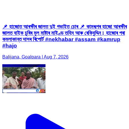
📌 হাজোত আৰক্ষীৰ জালত দুই গভাইত চোৰ 📌 কামৰূপৰ হাজো আৰক্ষীৰ
জালত বাইক চুৰিৰ মুল মাষ্টাৰ মাইণ্ড তহিদ আৰু ৰেকিবুদ্দিন। হাজোৰ পৰা
কমলাকান্ত দাসৰ ৰিপোৰ্ট #nekhabar #assam #kamrup
#hajo
Balijana, Goalpara | Aug 7, 2026