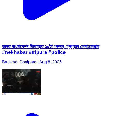
ভাৰত-বাংলাদেশৰ সীমান্তত ১০টা গৰুসহ গ্ৰেপ্তাৰ চোৰাংচোৱাক
#nekhabar #tripura #police
Balijana, Goalpara | Aug 8, 2026