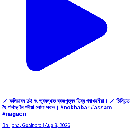
📌 কলিয়াবৰ দুই নং ভূৰবন্ধাত ব্ৰহ্মপুত্ৰৰ তিব্ৰ গৰাখহনীয়া। 📌 চিন্তিত
হৈ পৰিছে নৈ পৰীয়া লোক সকল। #nekhabar #assam
#nagaon
Balijana, Goalpara | Aug 8, 2026