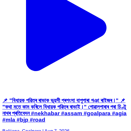
📌 "বিধায়ক পৱিত্ৰ ৰাভাক ভূয়সী প্ৰশংসা বাপুপাৰা গঞা ৰাইজৰ।" 📌
"কথা মতে কাম কৰিলে বিধায়ক পৱিত্ৰ ৰাভাই।" গোৱালপাৰাৰ পৰা চিণ্টু
নাথৰ প্ৰতিবেদন #nekhabar #assam #goalpara #agia
#mla #bjp #road