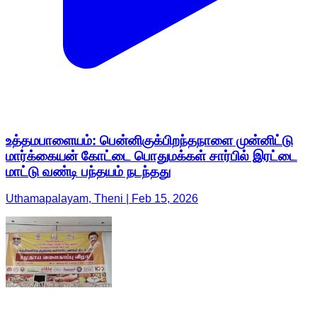
உத்தமபாளையம்: பென்னிகுக்பிறந்தநாளை முன்னிட்டு
மார்க்கையன் கோட்டை பொதுமக்கள் சார்பில் இரட்டை
மாட்டு வண்டி பந்தயம் நடந்தது
Uthamapalayam, Theni | Feb 15, 2026