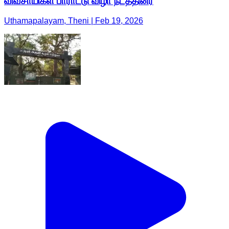
விவசாயிகள் பாராட்டு விழா நடத்தினர்
Uthamapalayam, Theni | Feb 19, 2026