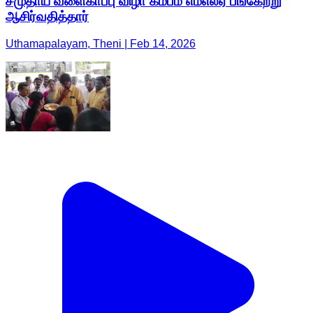
சமுதாய வளைகாப்பு விழா கம்பம் எம்எல்ஏ பங்கேற்று
ஆசிர்வதித்தார்
Uthamapalayam, Theni | Feb 14, 2026