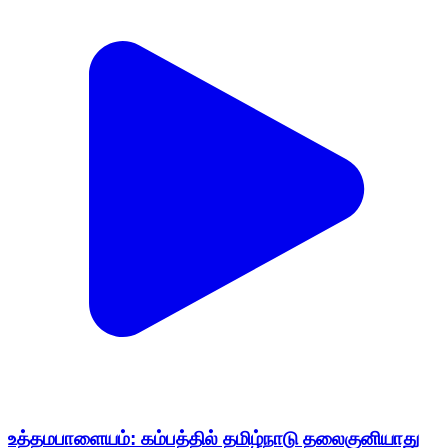
உத்தமபாளையம்: கம்பத்தில் தமிழ்நாடு தலைகுனியாது