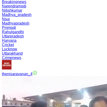
Breakingnews
Narendramodi
Nitishkumar
Madhya_pradesh
Nsui
Madhyapradesh
Pmmodi
Rahulgandhi
Uttarpradesh
Haryana
Cricket
Lucknow
Uttarakhand
Crimenews
thenisaravanan_4