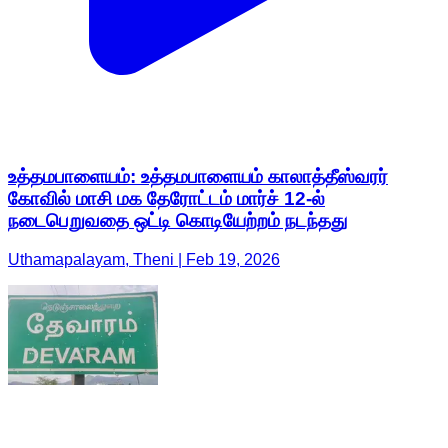
உத்தமபாளையம்: உத்தமபாளையம் காலாத்தீஸ்வரர்
கோவில் மாசி மக தேரோட்டம் மார்ச் 12-ல்
நடைபெறுவதை ஒட்டி கொடியேற்றம் நடந்தது
Uthamapalayam, Theni | Feb 19, 2026