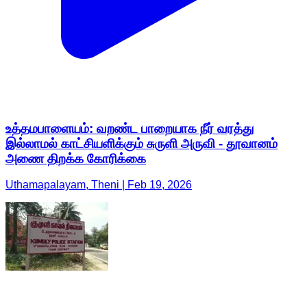
உத்தமபாளையம்: வறண்ட பாறையாக நீர் வரத்து
இல்லாமல் காட்சியளிக்கும் சுருளி அருவி - தூவானம்
அணை திறக்க கோரிக்கை
Uthamapalayam, Theni | Feb 19, 2026