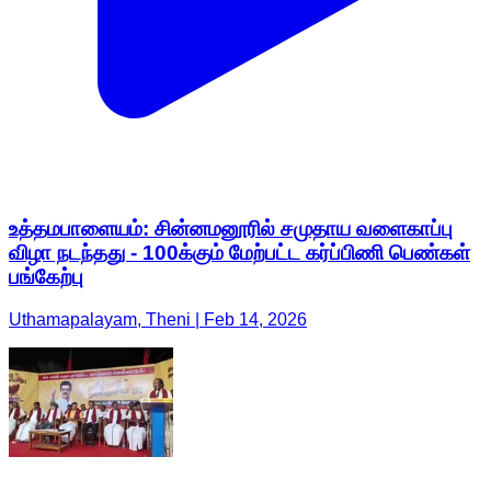
உத்தமபாளையம்: சின்னமனூரில் சமுதாய வளைகாப்பு
விழா நடந்தது - 100க்கும் மேற்பட்ட கர்ப்பிணி பெண்கள்
பங்கேற்பு
Uthamapalayam, Theni | Feb 14, 2026