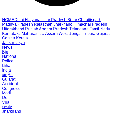
HOME
Delhi
Haryana
Uttar Pradesh
Bihar
Chhattisgarh
Madhya Pradesh
Rajasthan
Jharkhand
Himachal Pradesh
Uttarakhand
Punjab
Andhra Pradesh
Telangana
Tamil Nadu
Karnataka
Maharashtra
Assam
West Bengal
Tripura
Gujarat
Odisha
Kerala
Jansamasya
News
Bjp
National
Police
Bihar
India
कांग्रेस
Gujarat
Accident
Congress
Modi
Delhi
Viral
मारपीट
Jharkhand