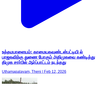
உத்தமபாளையம்: காமையகவுண்டன்பட்டியி ல்
பாஜகவிற்கு துணை போகும் அதிமுகவை கண்டித்து
திமுக சார்பில் ஆர்ப்பாட்டம் நடந்தது
Uthamapalayam, Theni | Feb 12, 2026