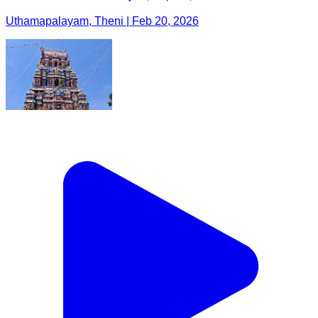
Uthamapalayam, Theni | Feb 20, 2026