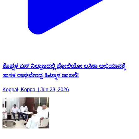
ಕೊಪ್ಪಳ ಬಸ್ ನಿಲ್ದಾಣದಲ್ಲಿ ಪೋಲಿಯೋ ಲಸಿಕಾ ಅಭಿಯಾನಕ್ಕೆ
ಶಾಸಕ ರಾಘವೇಂದ್ರ ಹಿಟ್ನಾಳ ಚಾಲನೆ!
Koppal, Koppal | Jun 28, 2026