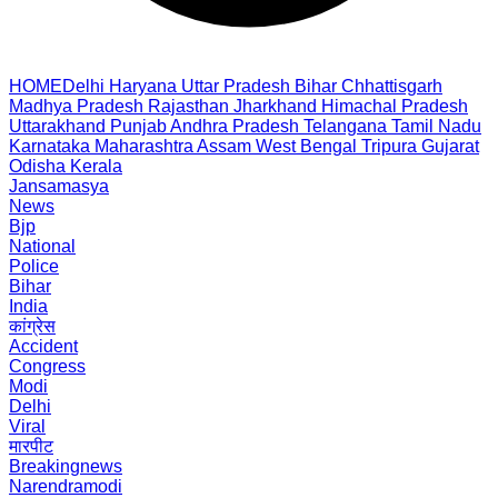
HOME
Delhi
Haryana
Uttar Pradesh
Bihar
Chhattisgarh
Madhya Pradesh
Rajasthan
Jharkhand
Himachal Pradesh
Uttarakhand
Punjab
Andhra Pradesh
Telangana
Tamil Nadu
Karnataka
Maharashtra
Assam
West Bengal
Tripura
Gujarat
Odisha
Kerala
Jansamasya
News
Bjp
National
Police
Bihar
India
कांग्रेस
Accident
Congress
Modi
Delhi
Viral
मारपीट
Breakingnews
Narendramodi