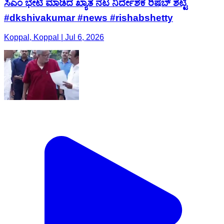
ಸಿಎಂ ಭೇಟಿ ಮಾಡಿದ ಖ್ಯಾತ ನಟ ನಿರ್ದೇಶಕ ರಿಷಬ್ ಶೆಟ್ಟಿ
#dkshivakumar #news #rishabshetty
Koppal, Koppal | Jul 6, 2026