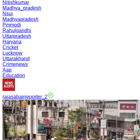
Nitishkumar
Madhya_pradesh
Nsui
Madhyapradesh
Pmmodi
Rahulgandhi
Uttarpradesh
Haryana
Cricket
Lucknow
Uttarakhand
Crimenews
Aap
Education
rajasabairreporter_2