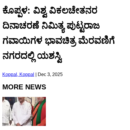
ಕೊಪ್ಪಳ: ವಿಶ್ವ ವಿಕಲಚೇತನರ
ದಿನಾಚರಣೆ ನಿಮಿತ್ಯ ಪುಟ್ಟರಾಜ
ಗವಾಯಿಗಳ ಭಾವಚಿತ್ರ ಮೆರವಣಿಗೆ
ನಗರದಲ್ಲಿ ಯಶಸ್ವಿ
Koppal, Koppal
|
Dec 3, 2025
MORE NEWS