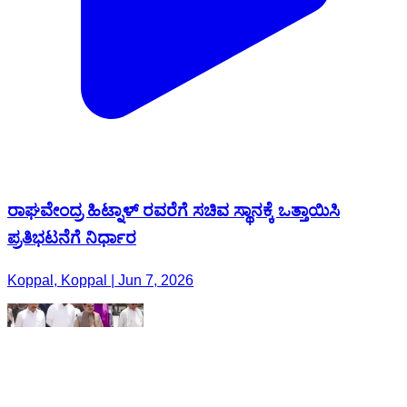
ರಾಘವೇಂದ್ರ ಹಿಟ್ನಾಳ್ ರವರೆಗೆ ಸಚಿವ ಸ್ಥಾನಕ್ಕೆ ಒತ್ತಾಯಿಸಿ
ಪ್ರತಿಭಟನೆಗೆ ನಿರ್ಧಾರ
Koppal, Koppal | Jun 7, 2026