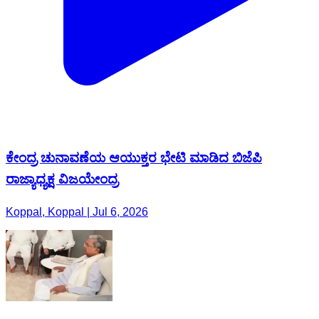
ಕೇಂದ್ರ ಚುನಾವಣೆಯ ಆಯುಕ್ತರ ಭೇಟಿ ಮಾಡಿದ ಬಿಜೆಪಿ
ರಾಜ್ಯಾಧ್ಯಕ್ಷ ವಿಜಯೇಂದ್ರ
Koppal, Koppal | Jul 6, 2026