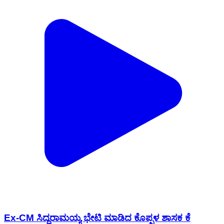
Ex-CM ಸಿದ್ದರಾಮಯ್ಯ ಭೇಟಿ ಮಾಡಿದ ಕೊಪ್ಪಳ ಶಾಸಕ ಕೆ