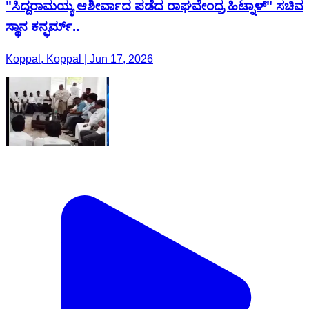
"ಸಿದ್ದರಾಮಯ್ಯ ಆಶೀರ್ವಾದ ಪಡೆದ ರಾಘವೇಂದ್ರ ಹಿಟ್ನಾಳ್" ಸಚಿವ
ಸ್ಥಾನ ಕನ್ಫರ್ಮ್..
Koppal, Koppal | Jun 17, 2026