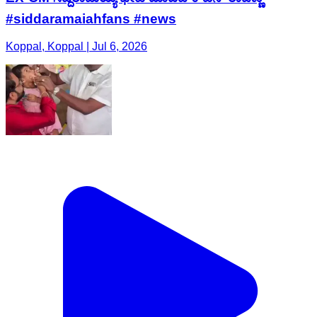
#siddaramaiahfans #news
Koppal, Koppal | Jul 6, 2026