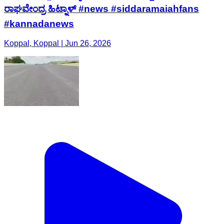
ರಾಘವೇಂದ್ರ ಹಿಟ್ನಾಳ್ #news #siddaramaiahfans
#kannadanews
Koppal, Koppal | Jun 26, 2026