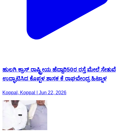
ಹುಲಗಿ ಕ್ರಾಸ್ ರಾಷ್ಟ್ರೀಯ ಹೆದ್ದಾರಿ50ರ ರಸ್ತೆ ಮೇಲೆ ಸೇತುವೆ
ಉದ್ಘಾಟಿಸಿದ ಕೊಪ್ಪಳ ಶಾಸಕ ಕೆ ರಾಘವೇಂದ್ರ ಹಿಟ್ನಾಳ
Koppal, Koppal | Jun 22, 2026