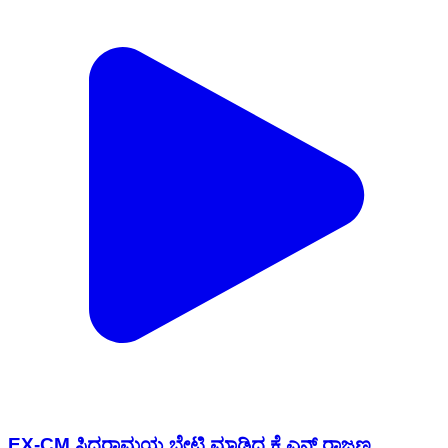
EX-CM ಸಿದ್ದರಾಮಯ್ಯ ಭೇಟಿ ಮಾಡಿದ ಕೆ ಎನ್ ರಾಜಣ್ಣ