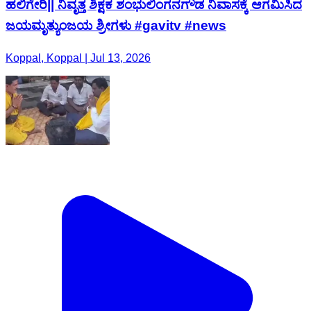
ಹಲಿಗೇರಿ|| ನಿವೃತ್ತ ಶಿಕ್ಷಕ ಶಂಭುಲಿಂಗನಗೌಡ ನಿವಾಸಕ್ಕೆ ಆಗಮಿಸಿದ
ಜಯಮೃತ್ಯುಂಜಯ ಶ್ರೀಗಳು #gavitv #news
Koppal, Koppal | Jul 13, 2026