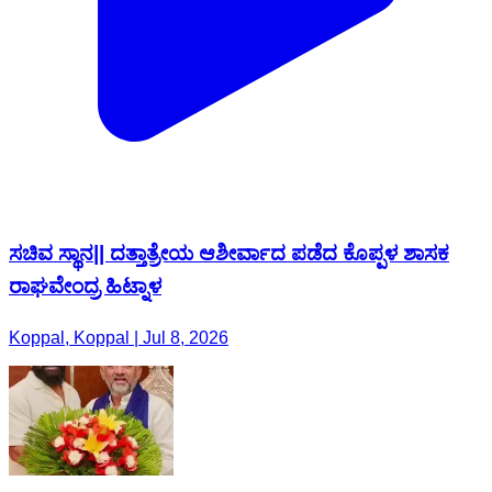
ಸಚಿವ ಸ್ಥಾನ|| ದತ್ತಾತ್ರೇಯ ಆಶೀರ್ವಾದ ಪಡೆದ ಕೊಪ್ಪಳ ಶಾಸಕ
ರಾಘವೇಂದ್ರ ಹಿಟ್ನಾಳ
Koppal, Koppal | Jul 8, 2026