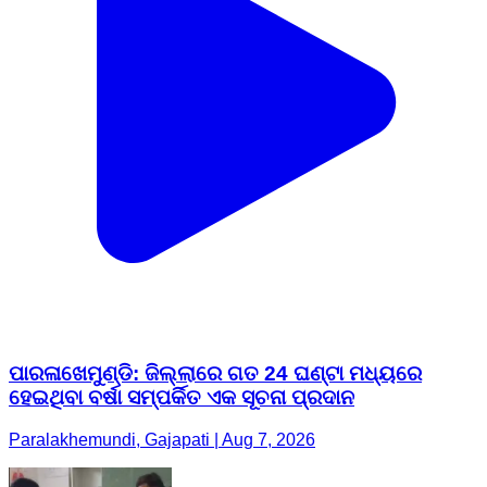
ପାରଳାଖେମୁଣ୍ଡି: ଜିଲ୍ଲାରେ ଗତ 24 ଘଣ୍ଟା ମଧ୍ୟରେ
ହେଇଥିବା ବର୍ଷା ସମ୍ପର୍କିତ ଏକ ସୂଚନା ପ୍ରଦାନ
Paralakhemundi, Gajapati | Aug 7, 2026