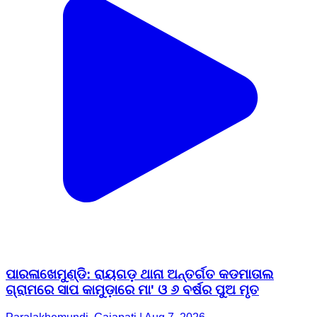
ପାରଳାଖେମୁଣ୍ଡି: ରାୟଗଡ଼ ଥାନା ଅନ୍ତର୍ଗତ କଡମାତାଲ
ଗ୍ରାମରେ ସାପ କାମୁଡ଼ାରେ ମା' ଓ ୬ ବର୍ଷର ପୁଅ ମୃତ