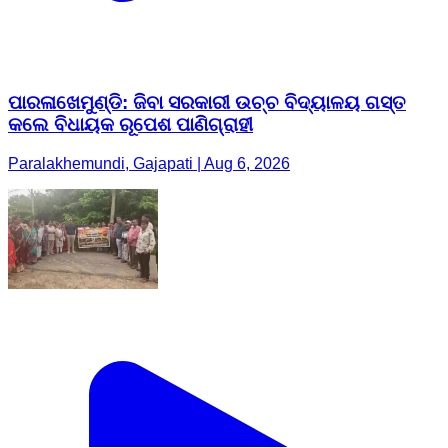
ପାରଳାଖେମୁଣ୍ଡି: ଜିବା ସରକାରୀ ଉଚ୍ଚ ବିଦ୍ୟାଳୟ ଗସ୍ତ
କଲେ ବିଧାୟକ ରୂପେଶ ପାଣିଗ୍ରାହୀ
Paralakhemundi, Gajapati | Aug 6, 2026