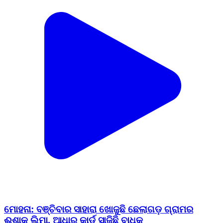
ମୋହନା: ବଞ୍ଚିବାର ସାହାରା ଖୋଜୁଛି ଛେଲାଗଡ଼ ଗ୍ରାମର
ଈଶାକ ଲିମା, ଆଧାର କାର୍ଡ ସାଜିଛି ବାଧକ