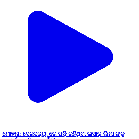
ମୋହନା: ସେଜସଜ୍ୟା ରେ ପଡ଼ି ରହିଥିବା ଇସାକ୍ ଲିମା ଙ୍କୁ