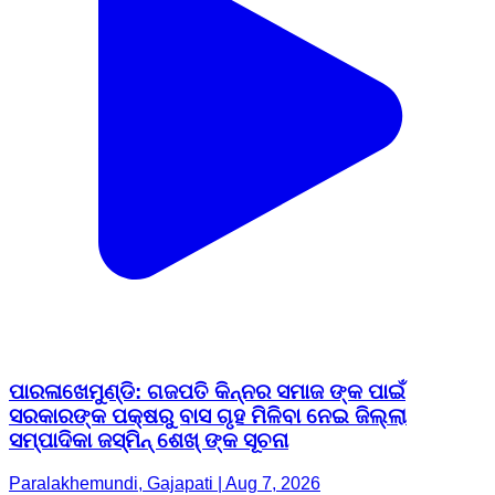
ପାରଳାଖେମୁଣ୍ଡି: ଗଜପତି କିନ୍ନର ସମାଜ ଙ୍କ ପାଇଁ
ସରକାରଙ୍କ ପକ୍ଷରୁ ବାସ ଗୃହ ମିଳିବା ନେଇ ଜିଲ୍ଲା
ସମ୍ପାଦିକା ଜସ୍ମିନ୍ ଶେଖ୍ ଙ୍କ ସୂଚନା
Paralakhemundi, Gajapati | Aug 7, 2026