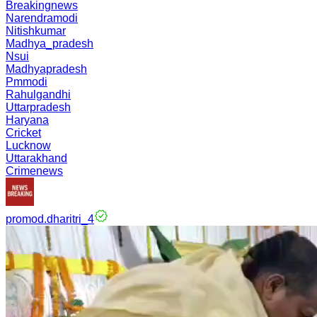
Breakingnews
Narendramodi
Nitishkumar
Madhya_pradesh
Nsui
Madhyapradesh
Pmmodi
Rahulgandhi
Uttarpradesh
Haryana
Cricket
Lucknow
Uttarakhand
Crimenews
promod.dharitri_4