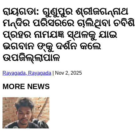
ରାୟଗଡା: ଗୁଣୁପୁର ଶ୍ରୀଜଗନ୍ନାଥ
ମନ୍ଦିର ପରିସରରେ ଚାଲିଥିବା ଚବିଶି
ପ୍ରହର ନାମଯଜ୍ଞ ସ୍ଥଳକୁ ଯାଇ
ଭଗବାନ ଙ୍କୁ ଦର୍ଶନ କଲେ
ଉପଜିଲ୍ଲାପାଳ
Rayagada, Rayagada
|
Nov 2, 2025
MORE NEWS