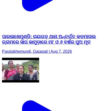
ପାରଳାଖେମୁଣ୍ଡି: ରାୟଗଡ଼ ଥାନା ଅନ୍ତର୍ଗତ କଡମାତାଲ
ଗ୍ରାମରେ ସାପ କାମୁଡ଼ାରେ ମା' ଓ ୬ ବର୍ଷର ପୁଅ ମୃତ
Paralakhemundi, Gajapati | Aug 7, 2026