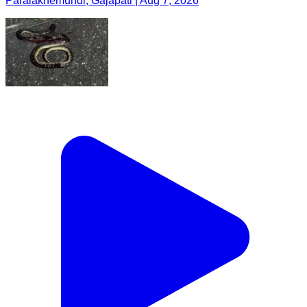
Paralakhemundi, Gajapati | Aug 7, 2026