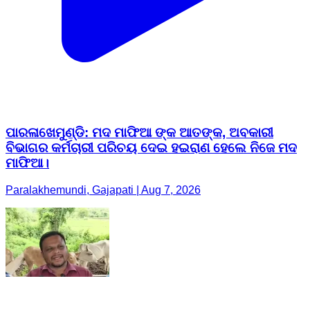
ପାରଳାଖେମୁଣ୍ଡି: ମଦ ମାଫିଆ ଙ୍କ ଆତଙ୍କ, ଅବକାରୀ
ବିଭାଗର କର୍ମଚାରୀ ପରିଚୟ ଦେଇ ହଇରାଣ ହେଲେ ନିଜେ ମଦ
ମାଫିଆ।
Paralakhemundi, Gajapati | Aug 7, 2026