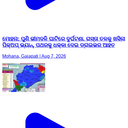
ମୋହନା: ପୁଣି ଭୀମଦଳି ଘାଟିରେ ଦୁର୍ଘଟଣା, ରାସ୍ତା ତଳକୁ ଖସିଲା
ପିକ୍‌ଅପ୍ ଭ୍ୟାନ୍, ପଥରକୁ ଧକ୍କା ଦେଇ ଡ୍ରାଇଭର ଆହତ
Mohana, Gajapati | Aug 7, 2026