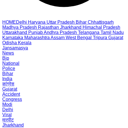
HOME
Delhi
Haryana
Uttar Pradesh
Bihar
Chhattisgarh
Madhya Pradesh
Rajasthan
Jharkhand
Himachal Pradesh
Uttarakhand
Punjab
Andhra Pradesh
Telangana
Tamil Nadu
Karnataka
Maharashtra
Assam
West Bengal
Tripura
Gujarat
Odisha
Kerala
Jansamasya
News
Bjp
National
Police
Bihar
India
कांग्रेस
Gujarat
Accident
Congress
Modi
Delhi
Viral
मारपीट
Jharkhand