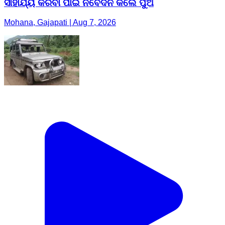
ସାହାର୍ଯ୍ୟ କରିବା ପାଇଁ ନିବେଦନ କଲେ ପୁଅ
Mohana, Gajapati | Aug 7, 2026