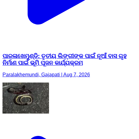
ପାରଳାଖେମୁଣ୍ଡି: ତୃତୀୟ ଲିଙ୍ଗୀଙ୍କ ପାଇଁ ନୂଆଁ ବାସ ଗୃହ
ନିର୍ମାଣ ପାଇଁ ଭୂମି ପୂଜନ କାର୍ଯ୍ୟକ୍ରମ
Paralakhemundi, Gajapati | Aug 7, 2026