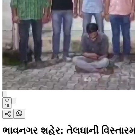
18
ભાવનગર શહેર: તેલઘાની વિસ્તારમ