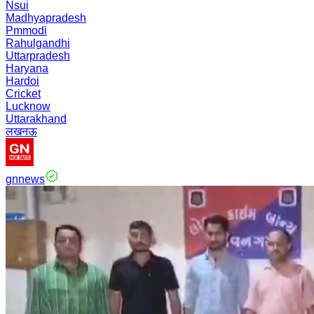
Nsui
Madhyapradesh
Pmmodi
Rahulgandhi
Uttarpradesh
Haryana
Hardoi
Cricket
Lucknow
Uttarakhand
लखनऊ
gnnews