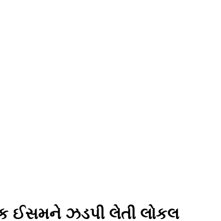
ે એક ઈસમને ઝડપી લેતી લોકલ