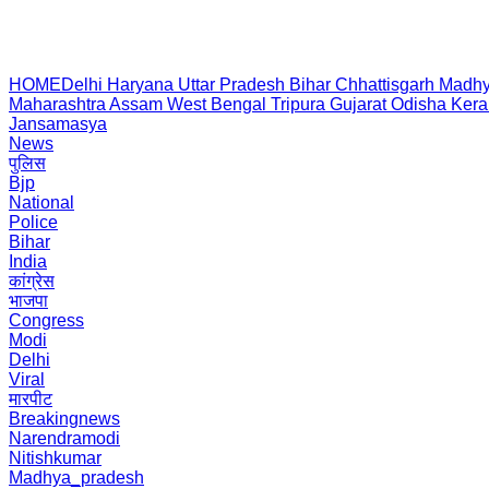
HOME
Delhi
Haryana
Uttar Pradesh
Bihar
Chhattisgarh
Madhy
Maharashtra
Assam
West Bengal
Tripura
Gujarat
Odisha
Kera
Jansamasya
News
पुलिस
Bjp
National
Police
Bihar
India
कांग्रेस
भाजपा
Congress
Modi
Delhi
Viral
मारपीट
Breakingnews
Narendramodi
Nitishkumar
Madhya_pradesh