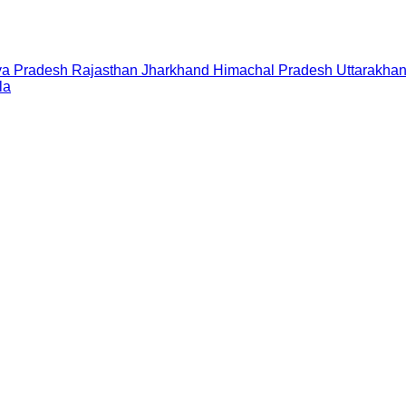
a Pradesh
Rajasthan
Jharkhand
Himachal Pradesh
Uttarakha
la