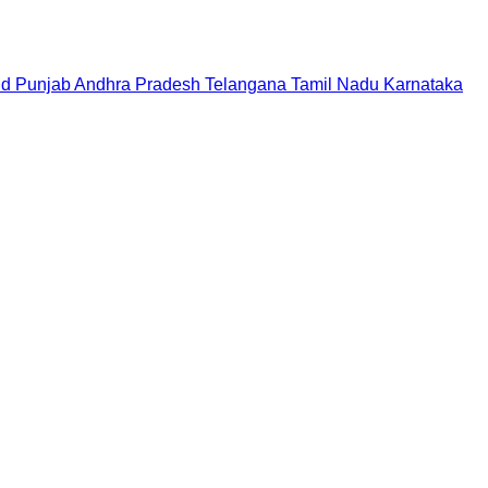
nd
Punjab
Andhra Pradesh
Telangana
Tamil Nadu
Karnataka