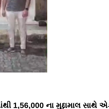
ાંથી 1,56,000 ના મુદ્દામાલ સાથ