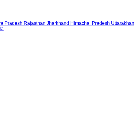
a Pradesh
Rajasthan
Jharkhand
Himachal Pradesh
Uttarakha
la