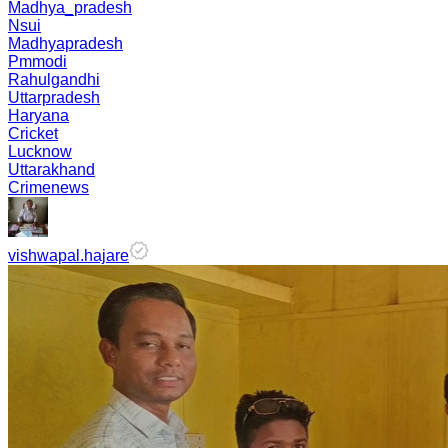
Madhya_pradesh
Nsui
Madhyapradesh
Pmmodi
Rahulgandhi
Uttarpradesh
Haryana
Cricket
Lucknow
Uttarakhand
Crimenews
vishwapal.hajare