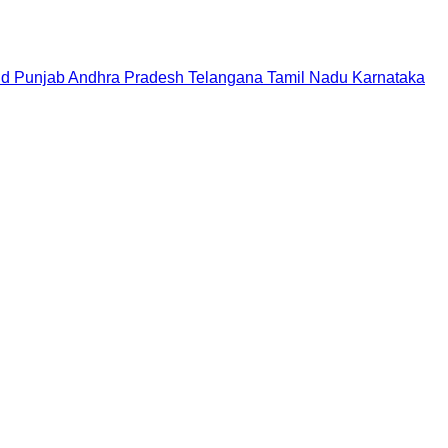
nd
Punjab
Andhra Pradesh
Telangana
Tamil Nadu
Karnataka