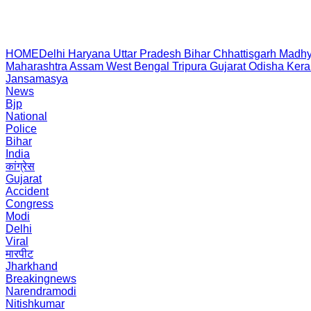
HOME
Delhi
Haryana
Uttar Pradesh
Bihar
Chhattisgarh
Madhy
Maharashtra
Assam
West Bengal
Tripura
Gujarat
Odisha
Kera
Jansamasya
News
Bjp
National
Police
Bihar
India
कांग्रेस
Gujarat
Accident
Congress
Modi
Delhi
Viral
मारपीट
Jharkhand
Breakingnews
Narendramodi
Nitishkumar