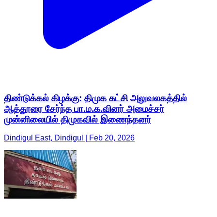
திண்டுக்கல் கிழக்கு: திமுக கட்சி அலுவலகத்தில்
ஆத்தூரை சேர்ந்த பா.ம.க.வினர் அமைச்சர்
முன்னிலையில் திமுகவில் இணைந்தனர்
Dindigul East, Dindigul | Feb 20, 2026