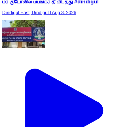
மர குடோனில் பயங்கர தீ விபத்து #dindigul
Dindigul East, Dindigul | Aug 3, 2026