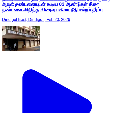
ஆயுள் தண்டனையுடன் கூடிய 03 ஆண்டுகள் சிறை
தண்டனை விதித்து விரைவு மகிளா நீதிமன்றம் தீர்ப்பு
Dindigul East, Dindigul | Feb 20, 2026