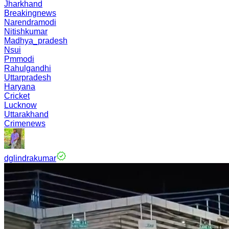
Jharkhand
Breakingnews
Narendramodi
Nitishkumar
Madhya_pradesh
Nsui
Pmmodi
Rahulgandhi
Uttarpradesh
Haryana
Cricket
Lucknow
Uttarakhand
Crimenews
dglindrakumar