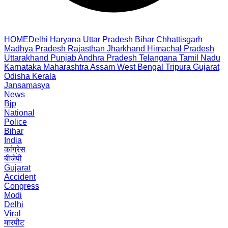
HOME
Delhi
Haryana
Uttar Pradesh
Bihar
Chhattisgarh
Madhya Pradesh
Rajasthan
Jharkhand
Himachal Pradesh
Uttarakhand
Punjab
Andhra Pradesh
Telangana
Tamil Nadu
Karnataka
Maharashtra
Assam
West Bengal
Tripura
Gujarat
Odisha
Kerala
Jansamasya
News
Bjp
National
Police
Bihar
India
कांग्रेस
बीजेपी
Gujarat
Accident
Congress
Modi
Delhi
Viral
मारपीट