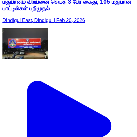
மதுபானம் விற்பனை செய்த 3 பேர் கைது, 105 மதுபான
பாட்டில்கள் பறிமுதல்
Dindigul East, Dindigul | Feb 20, 2026