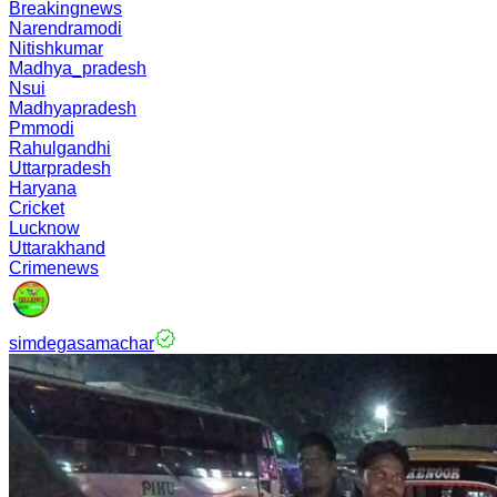
Breakingnews
Narendramodi
Nitishkumar
Madhya_pradesh
Nsui
Madhyapradesh
Pmmodi
Rahulgandhi
Uttarpradesh
Haryana
Cricket
Lucknow
Uttarakhand
Crimenews
simdegasamachar