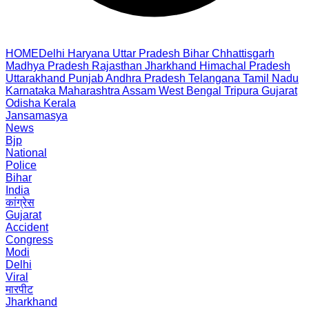
HOME
Delhi
Haryana
Uttar Pradesh
Bihar
Chhattisgarh
Madhya Pradesh
Rajasthan
Jharkhand
Himachal Pradesh
Uttarakhand
Punjab
Andhra Pradesh
Telangana
Tamil Nadu
Karnataka
Maharashtra
Assam
West Bengal
Tripura
Gujarat
Odisha
Kerala
Jansamasya
News
Bjp
National
Police
Bihar
India
कांग्रेस
Gujarat
Accident
Congress
Modi
Delhi
Viral
मारपीट
Jharkhand