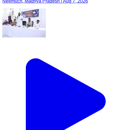
Neemuch, Madhya Pradesh | Aug 7, 2026