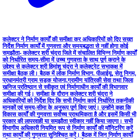
कलेक्टर ने निर्माण कार्यों की समीक्षा कर अधिकारियों को दिए सख्त
निर्देश निर्माण कार्यों में गुणवत्ता और समयबद्धता से नहीं होगा कोई
समझौता- कलेक्टर श्री चंद्रा जिले में संचालित विभिन्न निर्माण कार्यों
को निर्धारित समय-सीमा में उच्च गुणवत्ता के साथ पूर्ण कराने के
उद्देश्य से कलेक्टर श्री हिमांशु चंद्रा ने कलेक्ट्रेट सभाकक्ष में
समीक्षा बैठक ली। बैठक में लोक निर्माण विभाग, पीआईयू, सेतु निगम,
प्रधानमंत्री ग्राम सड़क योजना,ग्रामीण यांत्रिकी सेवा तथा जिला
खनिज प्रतिष्ठान से स्वीकृत एवं निर्माणाधीन कार्यों की विभागवार
समीक्षा की गई। समीक्षा के दौरान कलेक्टर श्री चंद्रा ने
अधिकारियों को निर्देश दिए कि सभी निर्माण कार्य निर्धारित तकनीकी
मानकों एवं समय-सीमा के अनुरूप पूर्ण किए जाएं। उन्होंने कहा कि
विकास कार्यों की गुणवत्ता सर्वोच्च प्राथमिकता है और इसमें किसी भी
प्रकार की लापरवाही या समझौता स्वीकार नहीं किया जाएगा। सभी
विभागीय अधिकारी नियमित रूप से निर्माण कार्यों की मॉनिटरिंग करें
तथा कार्यों की गुणवत्ता सुनिश्चित करें। बैठक में जिन निर्माण कार्यों
की प्रगति अपेक्षा के अनुरूप नहीं पाई गई, उन पर कलेक्टर ने
नाराजगी व्यक्त की। उन्होंने स्पष्ट निर्देश दिए कि निर्माण एजेंसियों
अथवा ठेकेदारों द्वारा अनावश्यक विलंब या लापरवाही बरतने पर
संबंधित विभाग नियमानुसार तत्काल दंडात्मक कार्रवाई करें। ग्रामीण
यांत्रिकी सेवा द्वारा कराए जा रहे निर्माण कार्यों में अपेक्षा से अधिक