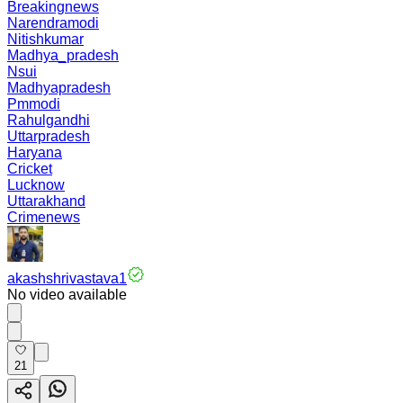
Breakingnews
Narendramodi
Nitishkumar
Madhya_pradesh
Nsui
Madhyapradesh
Pmmodi
Rahulgandhi
Uttarpradesh
Haryana
Cricket
Lucknow
Uttarakhand
Crimenews
akashshrivastava1
No video available
21