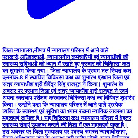
जिला न्यायालय,नीमच में न्यायालय परिसर में आने वाले
पक्षकारों,अधिवक्ताओं, न्यायालयीन कर्मचारियों एवं न्यायाधीशों की
स्वास्थ्य सुविधाओं को ध्यान में रखते हुए गुरुवार को चिकित्सा कक्ष
का शुभारंभ किया गया। जिला न्यायालय के प्रथम तल स्थित कक्ष
क्रमांक-8 में स्थापित चिकित्सा कक्ष का शुभारंभ प्रधान जिला एवं
सत्र न्यायाधीश श्री वीरेंद्र सिंह राजपूत ने किया। शुभारंभ के
अवसर पर प्रधान जिला एवं सत्र न्यायाधीश श्री राजपूत ने स्वयं
अपना रक्तचाप परीक्षण करवाकर चिकित्सा कक्ष का विधिवत शुभारंभ
किया। उन्होंने कहा कि न्यायालय परिसर में आने वाले प्रत्येक
व्यक्ति के स्वास्थ्य एवं सुविधा का ध्यान रखना न्यायिक व्यवस्था का
महत्वपूर्ण दायित्व है। यह चिकित्सा कक्ष न्यायालय परिसर में बेहतर
स्वास्थ्य सेवाएं उपलब्ध कराने की दिशा में एक महत्वपूर्ण पहल है।
इस अवसर पर जिला मुख्यालय पर पदस्थ समस्त न्यायाधीशगण,
जिला अभिभाषक संघ के अध्यक्ष श्री मनीष जोशी, मुख्य चिकित्सा
एवं स्वास्थ्य अधिकारी डॉ. डी. प्रसाद, जिला अभिभाषक संघ के
उपाध्यक्ष श्री शांतिलाल जैन, वरिष्ठ अधिवक्ता श्री लक्ष्मण सिंह
भाटी, अन्य अधिवक्तागण, लीगल एड डिफेंस काउंसिल्स तथा
न्यायालयीन कर्मचारी उपस्थित थे। Jansampark Madhya
Pradesh @lawdeptmp #Neemuch #नीमच