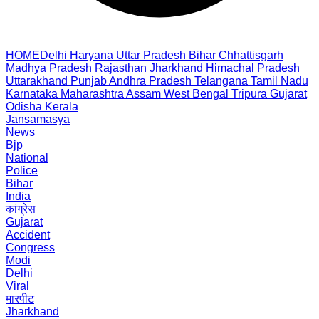
HOME
Delhi
Haryana
Uttar Pradesh
Bihar
Chhattisgarh
Madhya Pradesh
Rajasthan
Jharkhand
Himachal Pradesh
Uttarakhand
Punjab
Andhra Pradesh
Telangana
Tamil Nadu
Karnataka
Maharashtra
Assam
West Bengal
Tripura
Gujarat
Odisha
Kerala
Jansamasya
News
Bjp
National
Police
Bihar
India
कांग्रेस
Gujarat
Accident
Congress
Modi
Delhi
Viral
मारपीट
Jharkhand