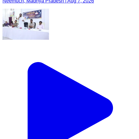
Neemuch, Madhya Pradesh | Aug 7, 2026