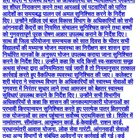
श्री चंद्रा ने राजस्व विभाग के अधिकारियों को न्यायालयीन प्रकरणों
का शीघ्र निराकरण करने तथा आरआई एवं पटवारियों को पारित
आदेशों का समयबद्ध पालन एवं अमल सुनिश्चित करने के निर्देश
दिए। उन्होंने महिला एवं बाल विकास विभाग के अधिकारियों को सभी
आंगनवाड़ी केंद्रों का नियमित संचालन सुनिश्चित करने तथा बच्चों
को गुणवत्तापूर्ण पूरक पोषण आहार उपलब्ध कराने के निर्देश दिए।
साथ ही जिला परियोजना समन्वयक को सात दिवस के भीतर सभी
विद्यालयों की मध्यान्ह भोजन व्यवस्था का निरीक्षण कर शासन द्वारा
निर्धारित मानकों के अनुरूप भोजन उपलब्ध कराया जाना सुनिश्चित
करने के निर्देश दिए। उन्होंने कहा कि यदि किसी स्व-सहायता समूह
अथवा संस्था द्वारा अनियमितता पाई जाती है तो नियमानुसार तत्काल
कार्रवाई करते हुए वैकल्पिक व्यवस्था सुनिश्चित की जाए। कलेक्टर
श्री चंद्रा ने स्वास्थ्य विभाग के अधिकारियों को स्वास्थ्य सेवाओं की
गुणवत्ता में निरंतर सुधार लाने तथा आमजन को बेहतर स्वास्थ्य
सुविधाएं उपलब्ध कराने के निर्देश दिए। उन्होंने सभी विभागीय
अधिकारियों से कहा कि शासन की जनकल्याणकारी योजनाओं का
प्रभावी क्रियान्वयन सुनिश्चित करते हुए प्रत्येक पात्र हितग्राही
तक योजनाओं का लाभ पहुंचाना सर्वोच्च प्राथमिकता रहे। शिविर में
नामांतरण, सीमांकन, आयुष्मान कार्ड, ई-केवाईसी, राशन कार्ड,
प्रधानमंत्री आवास योजना, लोक सेवा गारंटी, आंगनवाड़ी सेवाओं
तथा अन्य विभागों से संबंधित आवेदनों पर कार्रवाई की गई।कई