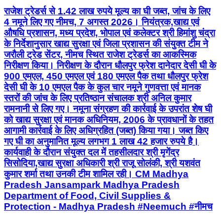
राजेश ट्रेडर्स से 1.42 लाख रुपये मूल्य का घी जब्त, जांच के लिए
4 नमूने लिए गए नीमच, 7 अगस्त 2026। नियंत्रक,खाद्य एवं
औषधि प्रशासन, मध्य प्रदेश, भोपाल एवं कलेक्टर श्री हिमांशु चंद्रा
के निर्देशानुसार खाद्य सुरक्षा एवं जिला प्रशासन की संयुक्त टीम ने
जरौली ट्रेड सेंटर, नीमच स्थित राजेश ट्रेडर्स का आकस्मिक
निरीक्षण किया। निरीक्षण के दौरान धौलपुर फ्रेश दानेदार देसी घी के
900 एमएल, 450 एमएल एवं 180 एमएल पैक तथा धौलपुर फ्रेश
देसी घी के 10 एमएल पैक के कुल चार नमूने गुणवत्ता एवं मानक
स्तरों की जांच के लिए प्रतिष्ठान संचालक श्री अनिल कुमार
रामनानी से लिए गए। नमूना संग्रहण की कार्रवाई के उपरांत शेष घी
को खाद्य सुरक्षा एवं मानक अधिनियम, 2006 के प्रावधानों के तहत
आगामी कार्रवाई के लिए अधिग्रहित (जब्त) किया गया। जब्त किए
गए घी का अनुमानित मूल्य लगभग 1 लाख 42 हजार रुपये है।
कार्यवाही के दौरान संयुक्त दल में तहसीलदार श्री मृगेंद्र
सिसोदिया,खाद्य सुरक्षा अधिकारी श्री राजू सोलंकी, श्री यशवंत
कुमार शर्मा तथा उनकी टीम शामिल रही। CM Madhya
Pradesh Jansampark Madhya Pradesh
Department of Food, Civil Supplies &
Protection - Madhya Pradesh #Neemuch #नीमच