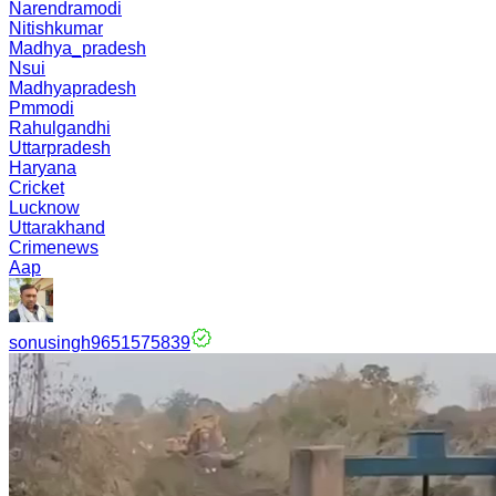
Narendramodi
Nitishkumar
Madhya_pradesh
Nsui
Madhyapradesh
Pmmodi
Rahulgandhi
Uttarpradesh
Haryana
Cricket
Lucknow
Uttarakhand
Crimenews
Aap
sonusingh9651575839