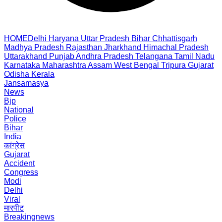
HOME
Delhi
Haryana
Uttar Pradesh
Bihar
Chhattisgarh
Madhya Pradesh
Rajasthan
Jharkhand
Himachal Pradesh
Uttarakhand
Punjab
Andhra Pradesh
Telangana
Tamil Nadu
Karnataka
Maharashtra
Assam
West Bengal
Tripura
Gujarat
Odisha
Kerala
Jansamasya
News
Bjp
National
Police
Bihar
India
कांग्रेस
Gujarat
Accident
Congress
Modi
Delhi
Viral
मारपीट
Breakingnews