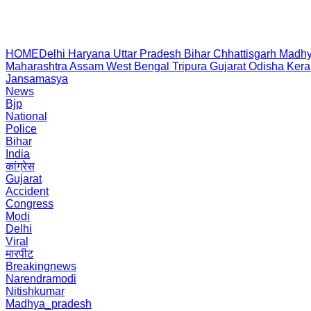
HOME
Delhi
Haryana
Uttar Pradesh
Bihar
Chhattisgarh
Madhy
Maharashtra
Assam
West Bengal
Tripura
Gujarat
Odisha
Kera
Jansamasya
News
Bjp
National
Police
Bihar
India
कांग्रेस
Gujarat
Accident
Congress
Modi
Delhi
Viral
मारपीट
Breakingnews
Narendramodi
Nitishkumar
Madhya_pradesh