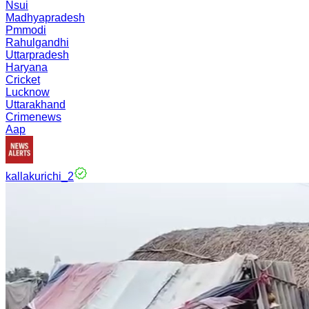
Nsui
Madhyapradesh
Pmmodi
Rahulgandhi
Uttarpradesh
Haryana
Cricket
Lucknow
Uttarakhand
Crimenews
Aap
kallakurichi_2