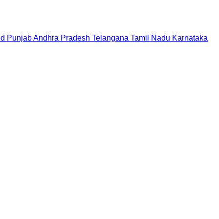
nd
Punjab
Andhra Pradesh
Telangana
Tamil Nadu
Karnataka