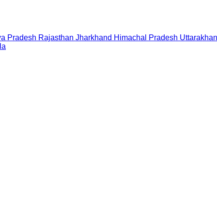
a Pradesh
Rajasthan
Jharkhand
Himachal Pradesh
Uttarakha
la