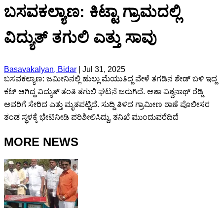
ಬಸವಕಲ್ಯಾಣ: ಕಿಟ್ಟಾ ಗ್ರಾಮದಲ್ಲಿ
ವಿದ್ಯುತ್ ತಗುಲಿ ಎತ್ತು ಸಾವು
Basavakalyan, Bidar
|
Jul 31, 2025
ಬಸವಕಲ್ಯಾಣ: ಜಮೀನಿನಲ್ಲಿ ಹುಲ್ಲು ಮೆಯುತಿದ್ದ ವೇಳೆ ತಗಡಿನ ಶೇಡ್ ಬಳಿ ಇದ್ದ
ಕಟ್ ಆಗಿದ್ದ ವಿದ್ಯುತ್ ತಂತಿ ತಗುಲಿ ಘಟನೆ ಜರುಗಿದೆ. ಆಶಾ ವಿಶ್ವನಾಥ್ ರೆಡ್ಡಿ
ಅವರಿಗೆ ಸೇರಿದ ಎತ್ತು ಮೃತಪಟ್ಟಿದೆ. ಸುದ್ದಿ ತಿಳಿದ ಗ್ರಾಮೀಣ ಠಾಣೆ ಪೊಲೀಸರ
ತಂಡ ಸ್ಥಳಕ್ಕೆ ಭೇಟಿನೀಡಿ ಪರಿಶೀಲಿಸಿದ್ದು, ತನಿಖೆ ಮುಂದುವರೆದಿದೆ
MORE NEWS