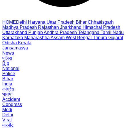
HOME
Delhi
Haryana
Uttar Pradesh
Bihar
Chhattisgarh
Madhya Pradesh
Rajasthan
Jharkhand
Himachal Pradesh
Uttarakhand
Punjab
Andhra Pradesh
Telangana
Tamil Nadu
Karnataka
Maharashtra
Assam
West Bengal
Tripura
Gujarat
Odisha
Kerala
Jansamasya
News
पुलिस
Bjp
National
Police
Bihar
India
कांग्रेस
भाजपा
Accident
Congress
Modi
Delhi
Viral
मारपीट