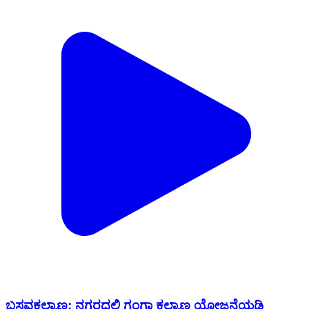
ಬಸವಕಲ್ಯಾಣ: ನಗರದಲ್ಲಿ ಗಂಗಾ ಕಲ್ಯಾಣ ಯೋಜನೆಯಡಿ