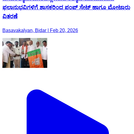
ಫಲಾನುಭವಿಗಳಿಗೆ ಶಾಸಕರಿಂದ ಪಂಪ್ ಸೇಟ್ ಹಾಗೂ ಮೋಟಾರು
ವಿತರಣೆ
Basavakalyan, Bidar | Feb 20, 2026