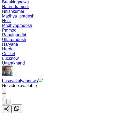
Breakingnews
Narendramodi
Nitishkumar
Madhya_pradesh
Nsui
Madhyapradesh
Pmmodi
Rahulgandhi
Uttarpradesh
Haryana
Hardoi
Cricket
Lucknow
Uttarakhand
basavakalyannews
No video available