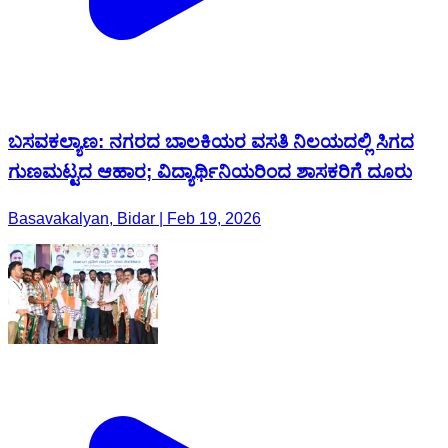
ಬಸವಕಲ್ಯಾಣ: ನಗರದ ಬಾಲಕಿಯರ ವಸತಿ ‌ನಿಲಯದಲ್ಲಿ ಸಿಗದ
ಗುಣಮಟ್ಟದ ಆಹಾರ; ವಿದ್ಯಾರ್ಥಿನಿಯರಿಂದ ಶಾಸಕ‌ರಿಗೆ ದೂರು
Basavakalyan, Bidar | Feb 19, 2026