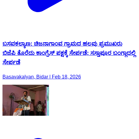
ಬಸವಕಲ್ಯಾಣ: ಚಿಜನಾಗಾಂವ ಗ್ರಾಮದ ಹಲವು ಪ್ರಮುಖರು
ಬಿಜೆಪಿ ತೊರೆದು ಕಾಂಗ್ರೆಸ್ ಪಕ್ಷಕ್ಕೆ ಸೇರ್ಪಡೆ; ಸಸ್ತಾಪೂರ ಬಂಗ್ಲಾದಲ್ಲಿ
ಸೇರ್ಪಡೆ
Basavakalyan, Bidar | Feb 18, 2026