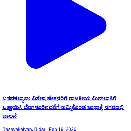
ಬಸವಕಲ್ಯಾಣ: ವಿಶೇಷ ಚೇತನರಿಗೆ ರಾಜಕೀಯ ಮೀಸಲಾತಿಗೆ
ಒತ್ತಾಯಿಸಿ ಬೆಂಗಳೂರಿನವರೆಗೆ ಹಮ್ಮಿಕೊಂಡ ಜಾಥಾಕ್ಕೆ ನಗರದಲ್ಲಿ
ಚಾಲನೆ
Basavakalyan, Bidar | Feb 19, 2026