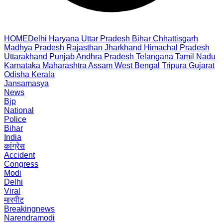
HOME
Delhi
Haryana
Uttar Pradesh
Bihar
Chhattisgarh
Madhya Pradesh
Rajasthan
Jharkhand
Himachal Pradesh
Uttarakhand
Punjab
Andhra Pradesh
Telangana
Tamil Nadu
Karnataka
Maharashtra
Assam
West Bengal
Tripura
Gujarat
Odisha
Kerala
Jansamasya
News
Bjp
National
Police
Bihar
India
कांग्रेस
Accident
Congress
Modi
Delhi
Viral
मारपीट
Breakingnews
Narendramodi