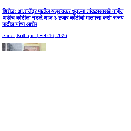
शिरोळ: आ.राजेंद्र पाटील यड्रावकर धुतल्या तांदळासारखे नाहीत
अडीच कोटीला नडले,आज ३ हजार कोटीची मालमत्ता कशी संजय
पाटील यांचा आरोप
Shirol, Kolhapur | Feb 16, 2026