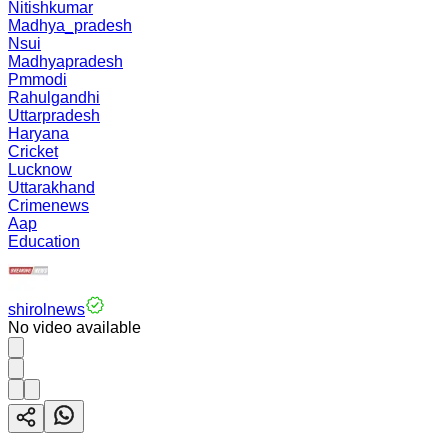
Nitishkumar
Madhya_pradesh
Nsui
Madhyapradesh
Pmmodi
Rahulgandhi
Uttarpradesh
Haryana
Cricket
Lucknow
Uttarakhand
Crimenews
Aap
Education
shirolnews
No video available