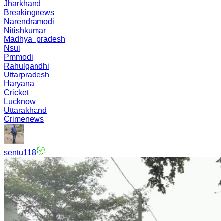
Jharkhand
Breakingnews
Narendramodi
Nitishkumar
Madhya_pradesh
Nsui
Pmmodi
Rahulgandhi
Uttarpradesh
Haryana
Cricket
Lucknow
Uttarakhand
Crimenews
sentu118