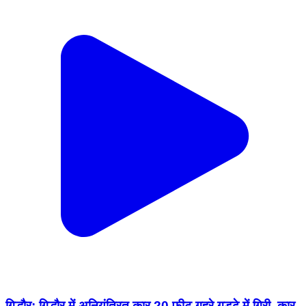
गिद्धौर: गिद्धौर में अनियंत्रित कार 20 फीट गहरे गड्ढे में गिरी, कार