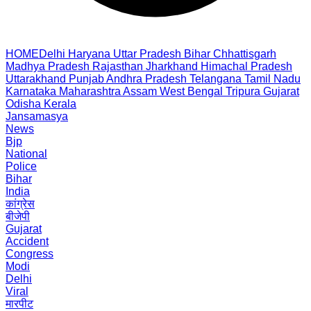
HOME
Delhi
Haryana
Uttar Pradesh
Bihar
Chhattisgarh
Madhya Pradesh
Rajasthan
Jharkhand
Himachal Pradesh
Uttarakhand
Punjab
Andhra Pradesh
Telangana
Tamil Nadu
Karnataka
Maharashtra
Assam
West Bengal
Tripura
Gujarat
Odisha
Kerala
Jansamasya
News
Bjp
National
Police
Bihar
India
कांग्रेस
बीजेपी
Gujarat
Accident
Congress
Modi
Delhi
Viral
मारपीट