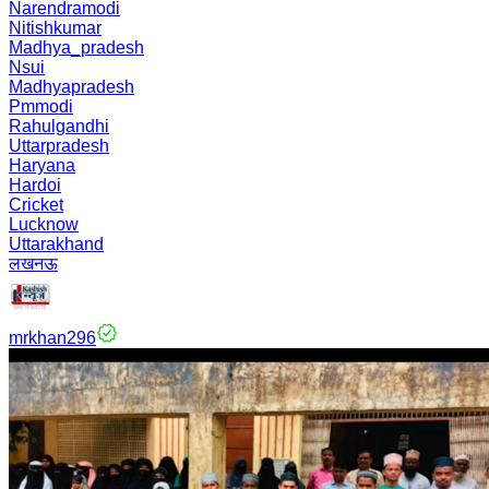
Narendramodi
Nitishkumar
Madhya_pradesh
Nsui
Madhyapradesh
Pmmodi
Rahulgandhi
Uttarpradesh
Haryana
Hardoi
Cricket
Lucknow
Uttarakhand
लखनऊ
mrkhan296