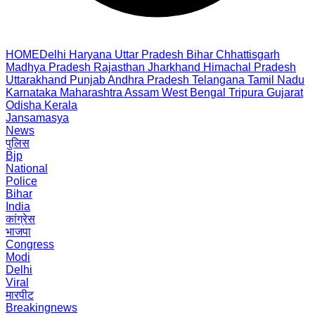
HOME
Delhi
Haryana
Uttar Pradesh
Bihar
Chhattisgarh
Madhya Pradesh
Rajasthan
Jharkhand
Himachal Pradesh
Uttarakhand
Punjab
Andhra Pradesh
Telangana
Tamil Nadu
Karnataka
Maharashtra
Assam
West Bengal
Tripura
Gujarat
Odisha
Kerala
Jansamasya
News
पुलिस
Bjp
National
Police
Bihar
India
कांग्रेस
भाजपा
Congress
Modi
Delhi
Viral
मारपीट
Breakingnews