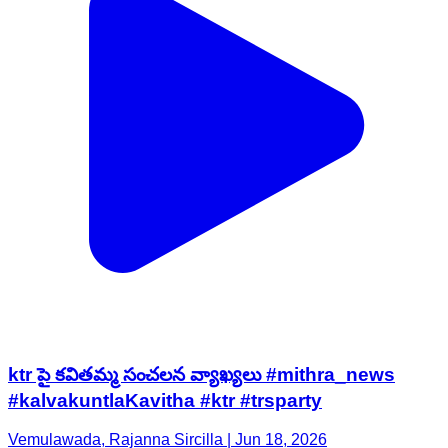
ktr పై కవితమ్మ సంచలన వ్యాఖ్యలు #mithra_news
#kalvakuntlaKavitha #ktr #trsparty
Vemulawada, Rajanna Sircilla | Jun 18, 2026