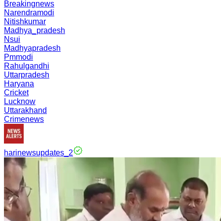
Breakingnews
Narendramodi
Nitishkumar
Madhya_pradesh
Nsui
Madhyapradesh
Pmmodi
Rahulgandhi
Uttarpradesh
Haryana
Cricket
Lucknow
Uttarakhand
Crimenews
harinewsupdates_2