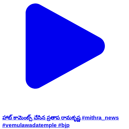
హాట్ కామెంట్స్ చేసిన ప్రతాప రామకృష్ణ #mithra_news
#vemulawadatemple #bjp