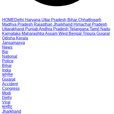
HOME
Delhi
Haryana
Uttar Pradesh
Bihar
Chhattisgarh
Madhya Pradesh
Rajasthan
Jharkhand
Himachal Pradesh
Uttarakhand
Punjab
Andhra Pradesh
Telangana
Tamil Nadu
Karnataka
Maharashtra
Assam
West Bengal
Tripura
Gujarat
Odisha
Kerala
Jansamasya
News
Bjp
National
Police
Bihar
India
कांग्रेस
Gujarat
Accident
Congress
Modi
Delhi
Viral
मारपीट
Jharkhand