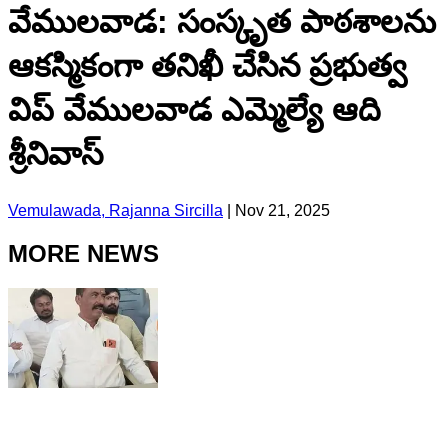
వేములవాడ: సంస్కృత పాఠశాలను
ఆకస్మికంగా తనిఖీ చేసిన ప్రభుత్వ
విప్ వేములవాడ ఎమ్మెల్యే ఆది
శ్రీనివాస్
Vemulawada, Rajanna Sircilla
|
Nov 21, 2025
MORE NEWS