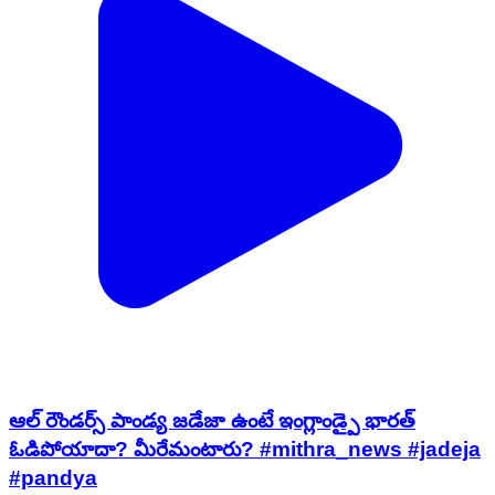
ఆల్ రౌండర్స్ పాండ్య జడేజా ఉంటే ఇంగ్లాండ్పై భారత్
ఓడిపోయాదా? మీరేమంటారు? #mithra_news #jadeja
#pandya