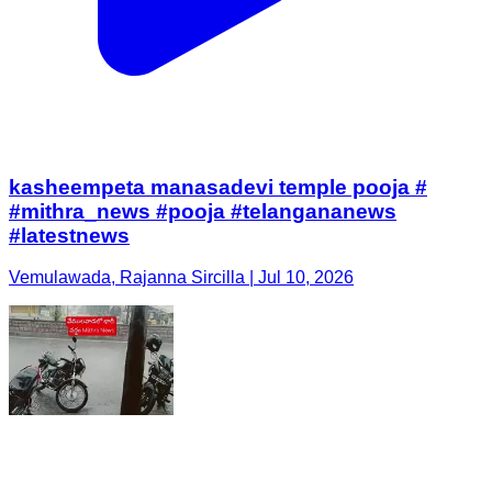
kasheempeta manasadevi temple pooja #
#mithra_news #pooja #telangananews
#latestnews
Vemulawada, Rajanna Sircilla | Jul 10, 2026