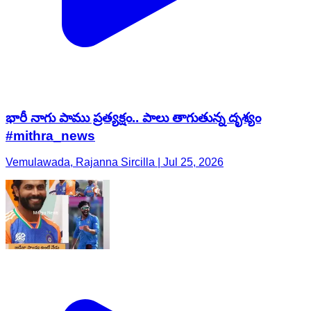
భారీ నాగు పాము ప్రత్యక్షం.. పాలు తాగుతున్న దృశ్యం
#mithra_news
Vemulawada, Rajanna Sircilla | Jul 25, 2026