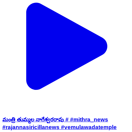
మంత్రి తుమ్మల నాగేశ్వరరావు # #mithra_news
#rajannasiricillanews #vemulawadatemple