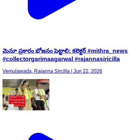
మెనూ ప్రకారం భోజనం పెట్టాలి: కలెక్టర్ #mithra_news
#collectorgarimaagarwal #rajannasiricilla
Vemulawada, Rajanna Sircilla | Jun 22, 2026