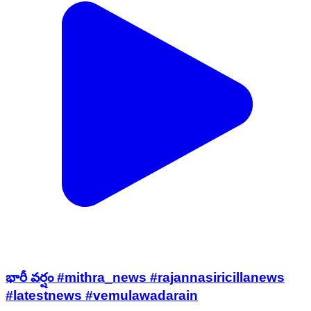
భారీ వర్షం #mithra_news #rajannasiricillanews
#latestnews #vemulawadarain