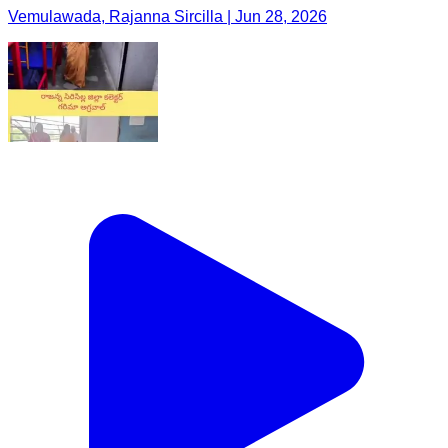
Vemulawada, Rajanna Sircilla | Jun 28, 2026