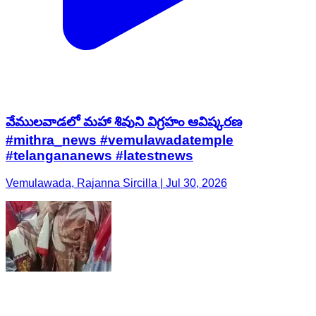
వేములవాడలో మహా శివుని విగ్రహం ఆవిష్కరణ
#mithra_news #vemulawadatemple
#telangananews #latestnews
Vemulawada, Rajanna Sircilla | Jul 30, 2026