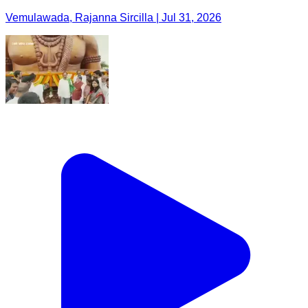
Vemulawada, Rajanna Sircilla | Jul 31, 2026