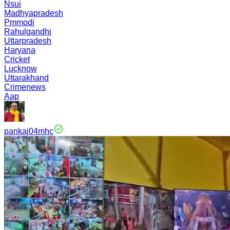
Nsui
Madhyapradesh
Pmmodi
Rahulgandhi
Uttarpradesh
Haryana
Cricket
Lucknow
Uttarakhand
Crimenews
Aap
pankaj04mhc