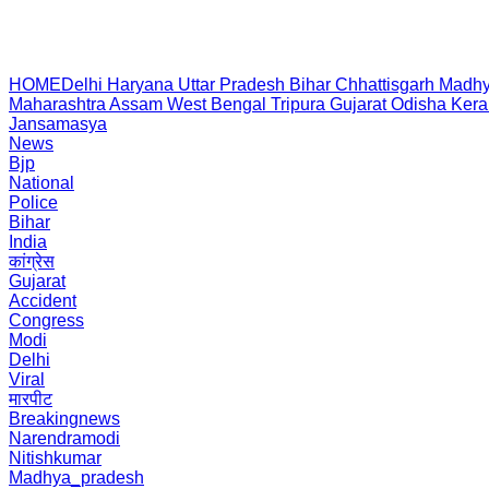
HOME
Delhi
Haryana
Uttar Pradesh
Bihar
Chhattisgarh
Madhy
Maharashtra
Assam
West Bengal
Tripura
Gujarat
Odisha
Kera
Jansamasya
News
Bjp
National
Police
Bihar
India
कांग्रेस
Gujarat
Accident
Congress
Modi
Delhi
Viral
मारपीट
Breakingnews
Narendramodi
Nitishkumar
Madhya_pradesh