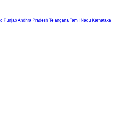
nd
Punjab
Andhra Pradesh
Telangana
Tamil Nadu
Karnataka