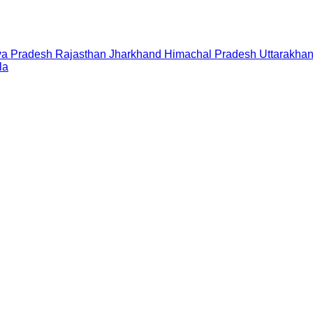
a Pradesh
Rajasthan
Jharkhand
Himachal Pradesh
Uttarakha
la