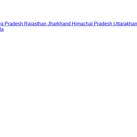
a Pradesh
Rajasthan
Jharkhand
Himachal Pradesh
Uttarakha
la