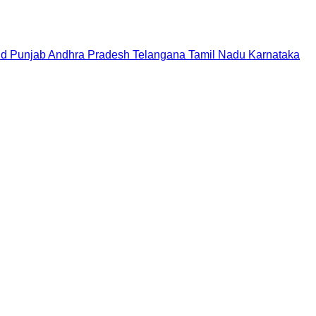
nd
Punjab
Andhra Pradesh
Telangana
Tamil Nadu
Karnataka