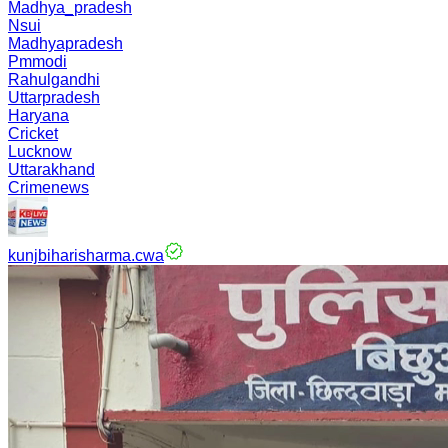
Madhya_pradesh
Nsui
Madhyapradesh
Pmmodi
Rahulgandhi
Uttarpradesh
Haryana
Cricket
Lucknow
Uttarakhand
Crimenews
kunjbiharisharma.cwa