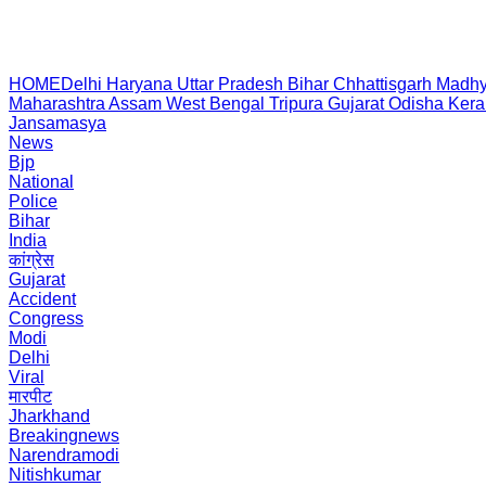
HOME
Delhi
Haryana
Uttar Pradesh
Bihar
Chhattisgarh
Madhy
Maharashtra
Assam
West Bengal
Tripura
Gujarat
Odisha
Kera
Jansamasya
News
Bjp
National
Police
Bihar
India
कांग्रेस
Gujarat
Accident
Congress
Modi
Delhi
Viral
मारपीट
Jharkhand
Breakingnews
Narendramodi
Nitishkumar