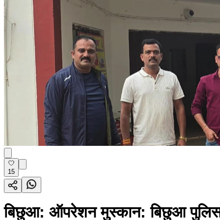
15
बिछुआ: ऑपरेशन मुस्कान: बिछुआ पुलिस 