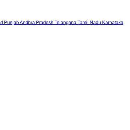
nd
Punjab
Andhra Pradesh
Telangana
Tamil Nadu
Karnataka