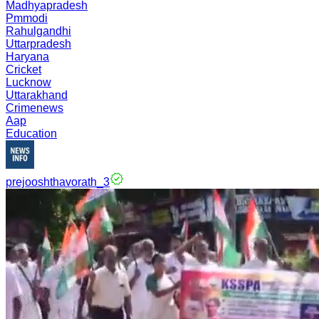
Madhyapradesh
Pmmodi
Rahulgandhi
Uttarpradesh
Haryana
Cricket
Lucknow
Uttarakhand
Crimenews
Aap
Education
prejooshthavorath_3