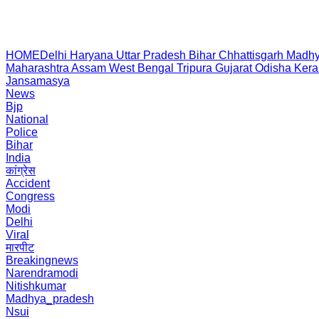
HOME
Delhi
Haryana
Uttar Pradesh
Bihar
Chhattisgarh
Madhy
Maharashtra
Assam
West Bengal
Tripura
Gujarat
Odisha
Kera
Jansamasya
News
Bjp
National
Police
Bihar
India
कांग्रेस
Accident
Congress
Modi
Delhi
Viral
मारपीट
Breakingnews
Narendramodi
Nitishkumar
Madhya_pradesh
Nsui