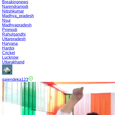
Breakingnews
Narendramodi
Nitishkumar
Madhya_pradesh
Nsui
Madhyapradesh
Pmmodi
Rahulgandhi
Uttarpradesh
Haryana
Hardoi
Cricket
Lucknow
Uttarakhand
gajendeka123