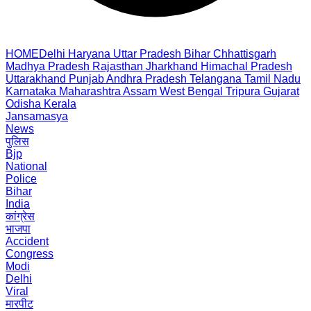
HOME
Delhi
Haryana
Uttar Pradesh
Bihar
Chhattisgarh
Madhya Pradesh
Rajasthan
Jharkhand
Himachal Pradesh
Uttarakhand
Punjab
Andhra Pradesh
Telangana
Tamil Nadu
Karnataka
Maharashtra
Assam
West Bengal
Tripura
Gujarat
Odisha
Kerala
Jansamasya
News
पुलिस
Bjp
National
Police
Bihar
India
कांग्रेस
भाजपा
Accident
Congress
Modi
Delhi
Viral
मारपीट