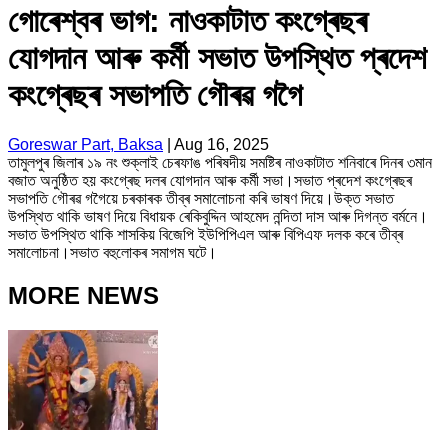
গোৰেশ্বৰ ভাগ: নাওকাটাত কংগ্ৰেছৰ
যোগদান আৰু কৰ্মী সভাত উপস্থিত প্ৰদেশ
কংগ্ৰেছৰ সভাপতি গৌৰৱ গগৈ
Goreswar Part, Baksa
|
Aug 16, 2025
তামুলপুৰ জিলাৰ ১৯ নং শুক্লাই চেৰফাঙ পৰিষদীয় সমষ্টিৰ নাওকাটাত শনিবাৰে দিনৰ ৩মান
বজাত অনুষ্ঠিত হয় কংগ্ৰেছ দলৰ যোগদান আৰু কৰ্মী সভা।সভাত প্ৰদেশ কংগ্ৰেছৰ
সভাপতি গৌৰৱ গগৈয়ে চৰকাৰক তীব্ৰ সমালোচনা কৰি ভাষণ দিয়ে।উক্ত সভাত
উপস্থিত থাকি ভাষণ দিয়ে বিধায়ক ৰেকিবুদ্দিন আহমেদ নন্দিতা দাস আৰু দিগন্ত বৰ্মনে।
সভাত উপস্থিত থাকি শাসকিয় বিজেপি ইউপিপিএল আৰু বিপিএফ দলক কৰে তীব্ৰ
সমালোচনা।সভাত বহুলোকৰ সমাগম ঘটে।
MORE NEWS