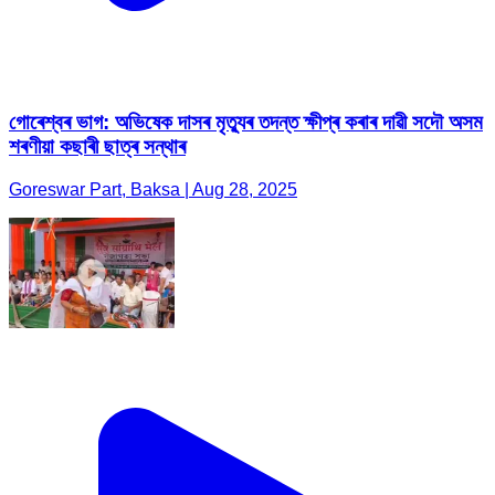
গোৰেশ্বৰ ভাগ: অভিষেক দাসৰ মৃত্যুৰ তদন্ত ক্ষীপ্ৰ কৰাৰ দাৱী সদৌ অসম
শৰণীয়া কছাৰী ছাত্ৰ সন্থাৰ
Goreswar Part, Baksa | Aug 28, 2025