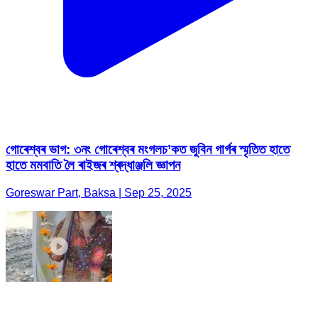
গোৰেশ্বৰ ভাগ: ৩নং গোৰেশ্বৰ মংগলচ’কত জুবিন গাৰ্গৰ স্মৃতিত হাতে
হাতে মমবাতি লৈ ৰাইজৰ শ্ৰদ্ধাঞ্জলি জ্ঞাপন
Goreswar Part, Baksa | Sep 25, 2025