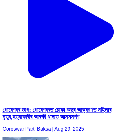
গোৰেশ্বৰ ভাগ: গোৰেশ্বৰত চোকা অস্ত্ৰ আক্ৰমণত মহিলাৰ
মৃত্যু,হত্যাকাৰীৰ আৰক্ষী থানাত আত্মসমৰ্পণ
Goreswar Part, Baksa | Aug 29, 2025