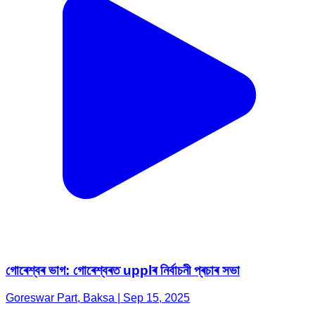
গোৰেশ্বৰ ভাগ: গোৰেশ্বৰত upplৰ নিৰ্বাচনী প্ৰচাৰ সভা
Goreswar Part, Baksa | Sep 15, 2025