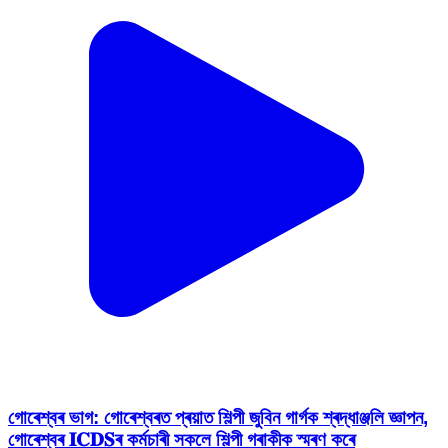
গোৰেশ্বৰ ভাগ: গোৰেশ্বৰত প্ৰয়াত শিল্পী জুবিন গাৰ্গক শ্ৰদ্ধাঞ্জলি জ্ঞাপন,
গোৰেশ্বৰ 𝐈𝐂𝐃𝐒ৰ কৰ্মচাৰী সকলে শিল্পী গৰাকীক স্মৰণ কৰে