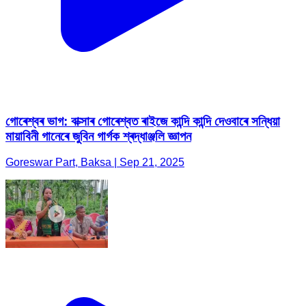
গোৰেশ্বৰ ভাগ: বাক্সাৰ গোৰেশ্বত ৰাইজে কান্দি কান্দি দেওবাৰে সন্ধিয়া
মায়াবিনী গানেৰে জুবিন গাৰ্গক শ্ৰদ্ধাঞ্জলি জ্ঞাপন
Goreswar Part, Baksa | Sep 21, 2025