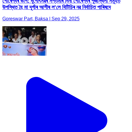
গোৰেশ্বৰ ভাগ: দূৰ্গোৎসৱৰ সপ্তমীৰ দিনা গোৰেশ্বৰ পূজাস্থলী সমূহত
উপস্থিত হৈ মা দূৰ্গাৰ আশীষ ল'লে বিটিচিৰ নৱ নিৰ্বাচিত পাৰিষদে
Goreswar Part, Baksa | Sep 29, 2025