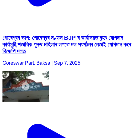
গোৰেশ্বৰ ভাগ: গোৰেশ্বৰ মণ্ডল BJP ৰ কাৰ্যালয়ত বৃহৎ যোগদান
কাৰ্যসূচী,শতাধিক পুৰুষ মহিলাৰ লগতে দল সংগঠনৰ নেতাই যোগদান কৰে
বিজেপি দলত
Goreswar Part, Baksa | Sep 7, 2025