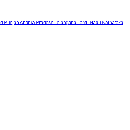
nd
Punjab
Andhra Pradesh
Telangana
Tamil Nadu
Karnataka