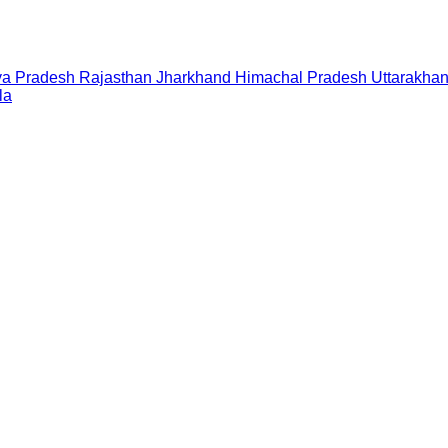
a Pradesh
Rajasthan
Jharkhand
Himachal Pradesh
Uttarakha
la