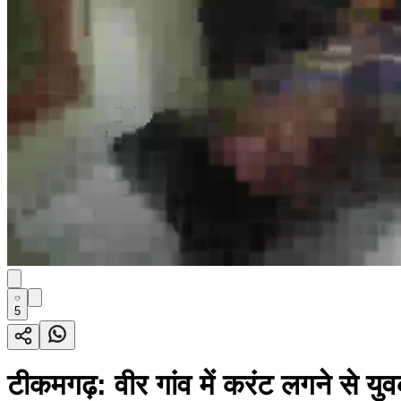
5
टीकमगढ़: वीर गांव में करंट लगने से यु