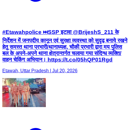
#Etawahpolice ⏭️SSP इटावा @BrijeshS_211 के
निर्देशन में जनपदीय कानून एवं सुरक्षा व्यवस्था को सुदृढ़ बनाये रखने
हेतु समस्त थाना प्रभारी/थानाध्यक्ष, चौकी प्रभारी द्वारा मय पुलिस
बल के अपने-अपने थाना क्षेत्रान्तर्गत चलाया गया संदिग्ध व्यक्ति/
वाहन चेकिंग अभियान। https://t.co/05hQP01Rgd
Etawah, Uttar Pradesh | Jul 20, 2026