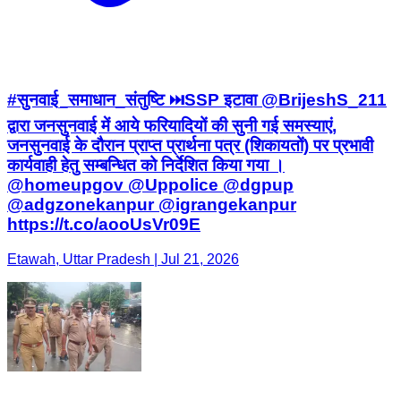
#सुनवाई_समाधान_संतुष्टि ⏭️SSP इटावा @BrijeshS_211
द्वारा जनसुनवाई में आये फरियादियों की सुनी गई समस्याएं,
जनसुनवाई के दौरान प्राप्त प्रार्थना पत्र (शिकायतों) पर प्रभावी
कार्यवाही हेतु सम्बन्धित को निर्देशित किया गया ।
@homeupgov @Uppolice @dgpup
@adgzonekanpur @igrangekanpur
https://t.co/aooUsVr09E
Etawah, Uttar Pradesh | Jul 21, 2026