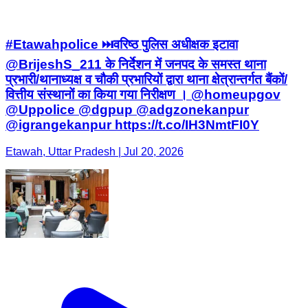
#Etawahpolice ⏭️वरिष्ठ पुलिस अधीक्षक इटावा
@BrijeshS_211 के निर्देशन में जनपद के समस्त थाना
प्रभारी/थानाध्यक्ष व चौकी प्रभारियों द्वारा थाना क्षेत्रान्तर्गत बैंकों/
वित्तीय संस्थानों का किया गया निरीक्षण । @homeupgov
@Uppolice @dgpup @adgzonekanpur
@igrangekanpur https://t.co/IH3NmtFI0Y
Etawah, Uttar Pradesh | Jul 20, 2026