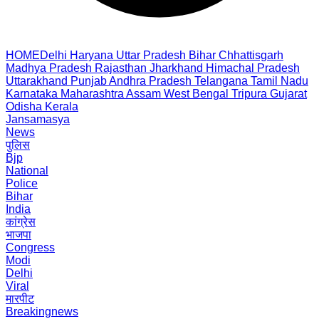
HOME
Delhi
Haryana
Uttar Pradesh
Bihar
Chhattisgarh
Madhya Pradesh
Rajasthan
Jharkhand
Himachal Pradesh
Uttarakhand
Punjab
Andhra Pradesh
Telangana
Tamil Nadu
Karnataka
Maharashtra
Assam
West Bengal
Tripura
Gujarat
Odisha
Kerala
Jansamasya
News
पुलिस
Bjp
National
Police
Bihar
India
कांग्रेस
भाजपा
Congress
Modi
Delhi
Viral
मारपीट
Breakingnews