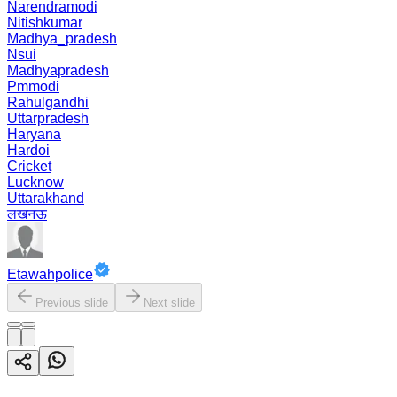
Narendramodi
Nitishkumar
Madhya_pradesh
Nsui
Madhyapradesh
Pmmodi
Rahulgandhi
Uttarpradesh
Haryana
Hardoi
Cricket
Lucknow
Uttarakhand
लखनऊ
Etawahpolice
Previous slide
Next slide