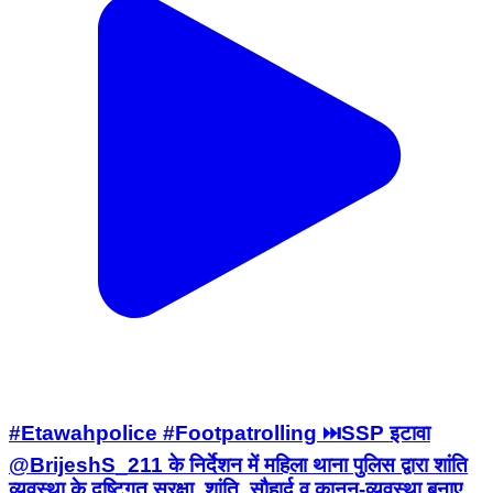
#Etawahpolice #Footpatrolling ⏭️SSP इटावा
@BrijeshS_211 के निर्देशन में महिला थाना पुलिस द्वारा शांति
व्यवस्था के दृष्टिगत सुरक्षा, शांति, सौहार्द व कानून-व्यवस्था बनाए