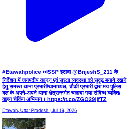
#Etawahpolice ⏭️SSP इटावा @BrijeshS_211 के
निर्देशन में जनपदीय कानून एवं सुरक्षा व्यवस्था को सुदृढ़ बनाये रखने
हेतु समस्त थाना प्रभारी/थानाध्यक्ष, चौकी प्रभारी द्वारा मय पुलिस
बल के अपने-अपने थाना क्षेत्रान्तर्गत चलाया गया संदिग्ध व्यक्ति/
वाहन चेकिंग अभियान। https://t.co/ZGO29ijfTZ
Etawah, Uttar Pradesh | Jul 19, 2026