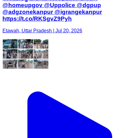
@homeupgov @Uppolice @dgpup
@adgzonekanpur @igrangekanpur
https://t.co/RKSgvZ9Pyh
Etawah, Uttar Pradesh | Jul 20, 2026