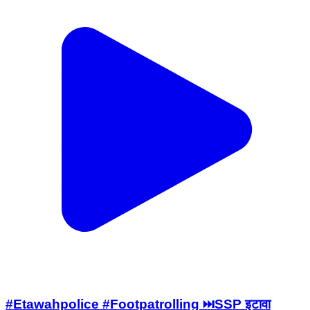
#Etawahpolice #Footpatrolling ⏭️SSP इटावा