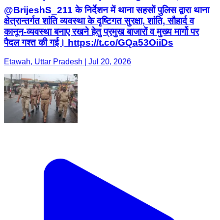
@BrijeshS_211 के निर्देशन में थाना सहसों पुलिस द्वारा थाना
क्षेत्रान्तर्गत शांति व्यवस्था के दृष्टिगत सुरक्षा, शांति, सौहार्द व
कानून-व्यवस्था बनाए रखने हेतु प्रमुख बाजारों व मुख्य मार्गो पर
पैदल गश्त की गई। https://t.co/GQa53OiiDs
Etawah, Uttar Pradesh | Jul 20, 2026