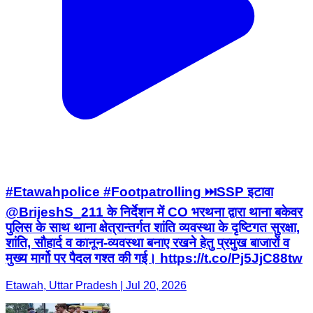
#Etawahpolice #Footpatrolling ⏭️SSP इटावा
@BrijeshS_211 के निर्देशन में CO भरथना द्वारा थाना बकेवर
पुलिस के साथ थाना क्षेत्रान्तर्गत शांति व्यवस्था के दृष्टिगत सुरक्षा,
शांति, सौहार्द व कानून-व्यवस्था बनाए रखने हेतु प्रमुख बाजारों व
मुख्य मार्गो पर पैदल गश्त की गई। https://t.co/Pj5JjC88tw
Etawah, Uttar Pradesh | Jul 20, 2026