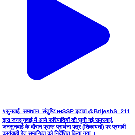
#सुनवाई_समाधान_संतुष्टि ⏭️SSP इटावा @BrijeshS_211
द्वारा जनसुनवाई में आये फरियादियों की सुनी गई समस्याएं,
जनसुनवाई के दौरान प्राप्त प्रार्थना पत्र (शिकायतों) पर प्रभावी
कार्यवाही हेतु सम्बन्धित को निर्देशित किया गया ।