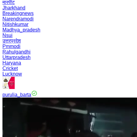
मारपीट
Jharkhand
Breakingnews
Narendramodi
Nitishkumar
Madhya_pradesh
Nsui
उत्तरप्रदेश
Pmmodi
Rahulgandhi
Uttarpradesh
Haryana
Cricket
Lucknow
purulia_barta