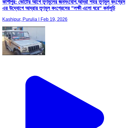
কাশীপুর: ভোটের আগে তৃণমূলের জনসংযোগ,আদ্রা শহর তৃণমুল কংগ্রেস
এর উদ্যোগে আদ্রায় তৃণমূল কংগ্রেসের "লক্ষী এলো ঘরে" কর্মসূচি
Kashipur, Purulia | Feb 19, 2026