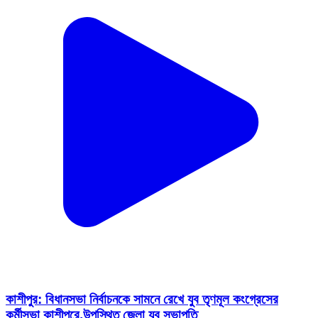
কাশীপুর: বিধানসভা নির্বাচনকে সামনে রেখে যুব তৃণমূল কংগ্রেসের
কর্মীসভা কাশীপুরে,উপস্থিত জেলা যুব সভাপতি