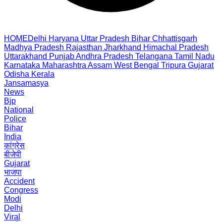
HOME
Delhi
Haryana
Uttar Pradesh
Bihar
Chhattisgarh
Madhya Pradesh
Rajasthan
Jharkhand
Himachal Pradesh
Uttarakhand
Punjab
Andhra Pradesh
Telangana
Tamil Nadu
Karnataka
Maharashtra
Assam
West Bengal
Tripura
Gujarat
Odisha
Kerala
Jansamasya
News
Bjp
National
Police
Bihar
India
कांग्रेस
बीजेपी
Gujarat
भाजपा
Accident
Congress
Modi
Delhi
Viral