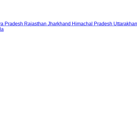
a Pradesh
Rajasthan
Jharkhand
Himachal Pradesh
Uttarakha
la