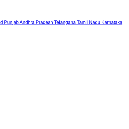
nd
Punjab
Andhra Pradesh
Telangana
Tamil Nadu
Karnataka