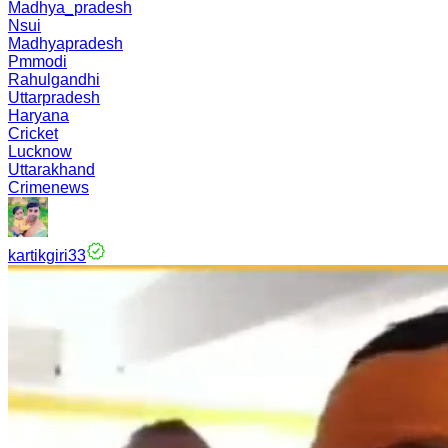
Madhya_pradesh
Nsui
Madhyapradesh
Pmmodi
Rahulgandhi
Uttarpradesh
Haryana
Cricket
Lucknow
Uttarakhand
Crimenews
kartikgiri33