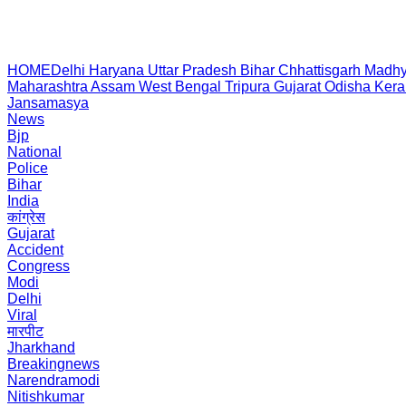
HOME
Delhi
Haryana
Uttar Pradesh
Bihar
Chhattisgarh
Madhy
Maharashtra
Assam
West Bengal
Tripura
Gujarat
Odisha
Kera
Jansamasya
News
Bjp
National
Police
Bihar
India
कांग्रेस
Gujarat
Accident
Congress
Modi
Delhi
Viral
मारपीट
Jharkhand
Breakingnews
Narendramodi
Nitishkumar