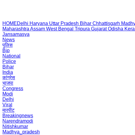
HOME
Delhi
Haryana
Uttar Pradesh
Bihar
Chhattisgarh
Madhy
Maharashtra
Assam
West Bengal
Tripura
Gujarat
Odisha
Kera
Jansamasya
News
पुलिस
Bjp
National
Police
Bihar
India
कांग्रेस
भाजपा
Congress
Modi
Delhi
Viral
मारपीट
Breakingnews
Narendramodi
Nitishkumar
Madhya_pradesh