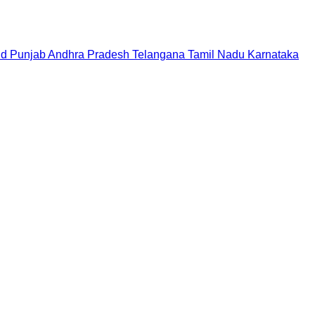
nd
Punjab
Andhra Pradesh
Telangana
Tamil Nadu
Karnataka