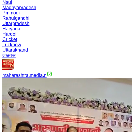
Nsui
Madhyapradesh
Pmmodi
Rahulgandhi
Uttarpradesh
Haryana
Hardoi
Cricket
Lucknow
Uttarakhand
लखनऊ
maharashtra.media.n