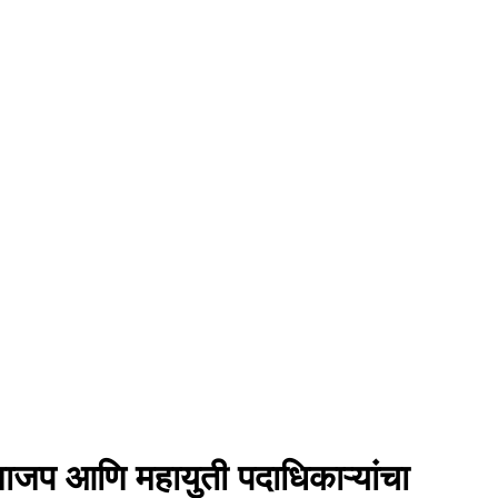
भाजप आणि महायुती पदाधिकाऱ्यांचा