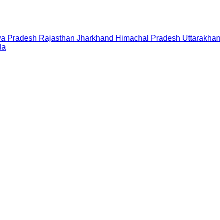
a Pradesh
Rajasthan
Jharkhand
Himachal Pradesh
Uttarakha
la