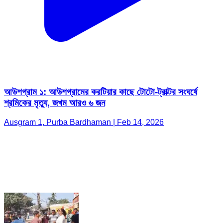
আউশগ্রাম ১: আউশগ্রামের করটিয়ার কাছে টোটো-ট্রাক্টর সংঘর্ষে
শ্রমিকের মৃত্যু, জখম আরও ৬ জন
Ausgram 1, Purba Bardhaman | Feb 14, 2026