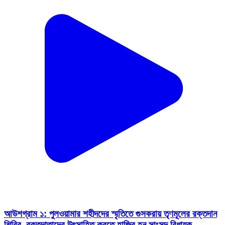
আউশগ্রাম ১: পুলওয়ামার শহীদদের স্মৃতিতে গুসকরায় তৃণমূলের রক্তদান
শিবির, রক্তদাতাদের উৎসাহিত করতে হাজির হন সাংসদ বিধায়ক