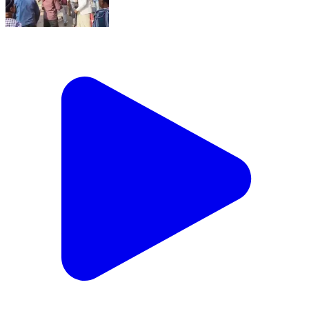
আউশগ্রাম ১: শিল্প ধর্মঘট ঘিরে গুসকরায় সিপিআইএম তৃণমূল বাগবিতণ্ডা
থেকে হাতাহাতি, পরে ঘটনার প্রতিবাদে শহরে মিছিল বের করল
সিপিআইএম