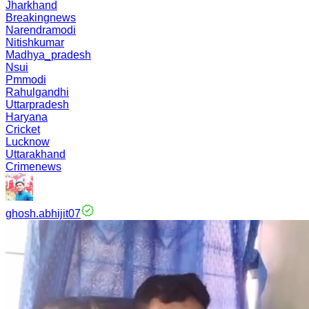
Jharkhand
Breakingnews
Narendramodi
Nitishkumar
Madhya_pradesh
Nsui
Pmmodi
Rahulgandhi
Uttarpradesh
Haryana
Cricket
Lucknow
Uttarakhand
Crimenews
ghosh.abhijit07