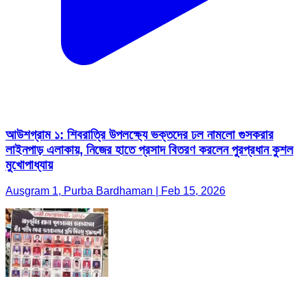
আউশগ্রাম ১: শিবরাত্রি উপলক্ষ্যে ভক্তদের ঢল নামলো গুসকরার
লাইনপাড় এলাকায়, নিজের হাতে প্রসাদ বিতরণ করলেন পুরপ্রধান কুশল
মুখোপাধ্যায়
Ausgram 1, Purba Bardhaman | Feb 15, 2026