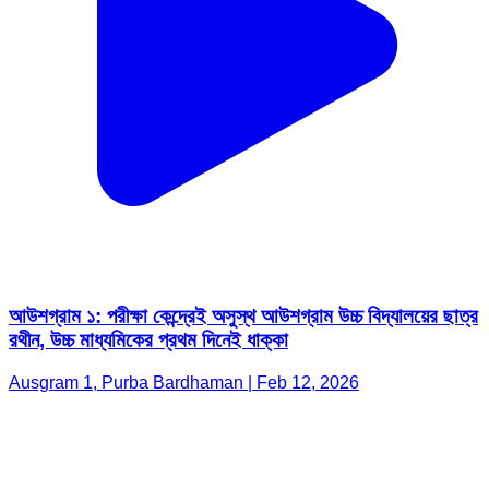
আউশগ্রাম ১: পরীক্ষা কেন্দ্রেই অসুস্থ আউশগ্রাম উচ্চ বিদ্যালয়ের ছাত্র
রথীন, উচ্চ মাধ্যমিকের প্রথম দিনেই ধাক্কা
Ausgram 1, Purba Bardhaman | Feb 12, 2026