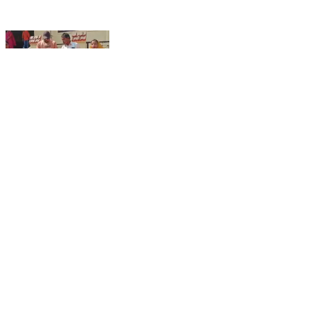
আউশগ্রাম ১: গুসকরায় বিজেপির জনমত সংগ্রহ অভিযান, 'সোনার
বাংলা’ গড়ার ডাক
Ausgram 1, Purba Bardhaman | Feb 11, 2026