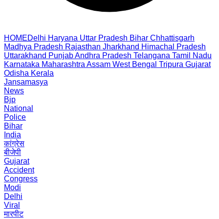
HOME
Delhi
Haryana
Uttar Pradesh
Bihar
Chhattisgarh
Madhya Pradesh
Rajasthan
Jharkhand
Himachal Pradesh
Uttarakhand
Punjab
Andhra Pradesh
Telangana
Tamil Nadu
Karnataka
Maharashtra
Assam
West Bengal
Tripura
Gujarat
Odisha
Kerala
Jansamasya
News
Bjp
National
Police
Bihar
India
कांग्रेस
बीजेपी
Gujarat
Accident
Congress
Modi
Delhi
Viral
मारपीट